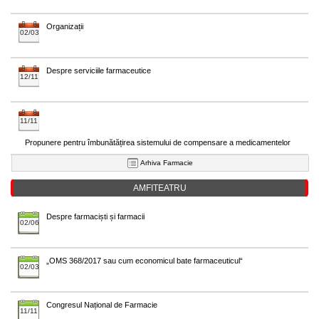
Organizații
02/03
Despre serviciile farmaceutice
12/11
11/11
Propunere pentru îmbunătățirea sistemului de compensare a medicamentelor
Arhiva Farmacie
AMFITEATRU
Despre farmaciști și farmacii
02/06
„OMS 368/2017 sau cum economicul bate farmaceuticul“
02/03
Congresul Național de Farmacie
11/11