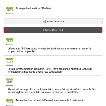
Strategia Națională de Sănătate
11/03
Arhiva Orizonturi
PUNCTUL PE I
02/06
„Farmacia fără farmacist“ – ultimul episod din transformarea farmaciei în
supermarket cu pastile“
02/03
„Piața farmaceutică în România, 2026: între presiunea bugetară, controlul
cheltuielilor și nevoia de acces real la tratament“
11/11
Revalorificarea profesiei de farmacist – provocări, oportunităţi şi drumul către
recunoaştere în sistemul de sănătate românesc în anul 2025
Farmacistul, eroul invizibil într-o lume care abia îl mai caută
01/09