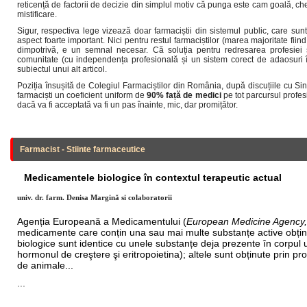
reticență de factorii de decizie din simplul motiv că punga este cam goală, ch
mistificare.
Sigur, respectiva lege vizează doar farmaciștii din sistemul public, care sunt
aspect foarte important. Nici pentru restul farmaciștilor (marea majoritate fiind
dimpotrivă, e un semnal necesar. Că soluția pentru redresarea profesiei s
comunitate (cu independența profesională și un sistem corect de adaosuri în
subiectul unui alt articol.
Poziția însușită de Colegiul Farmaciștilor din România, după discuțiile cu Sin
farmaciști un coeficient uniform de
90% față de medici
pe tot parcursul profes
dacă va fi acceptată va fi un pas înainte, mic, dar promițător.
Farmacist - Stiinte farmaceutice
Medicamentele biologice în contextul terapeutic actual
univ. dr. farm. Denisa Margină si colaboratorii
Agenția Europeană a Medicamentului (
European Medicine Agency
medicamente care conțin una sau mai multe substanțe active obțin
biologice sunt identice cu unele substanțe deja prezente în corpul 
hormonul de creştere şi eritropoietina); altele sunt obținute prin p
de animale...
...