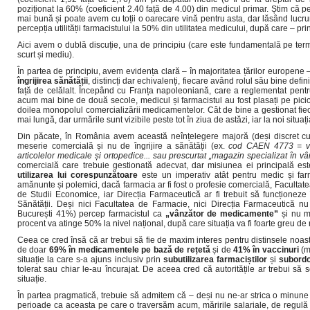
poziționat la 60% (coeficient 2.40 față de 4.00) din medicul primar. Știm că p
mai bună și poate avem cu toții o oarecare vină pentru asta, dar lăsând lucru
percepția utilității farmacistului la 50% din utilitatea medicului, după care – pri
Aici avem o dublă discuție, una de principiu (care este fundamentală pe ter
scurt și mediu).
În partea de principiu, avem evidența clară – în majoritatea țărilor europene
îngrijirea sănătății
, distincți dar echivalenți, fiecare având rolul său bine defin
față de celălalt. Începând cu Franța napoleoniană, care a reglementat pentru 
acum mai bine de două secole, medicul și farmacistul au fost plasați pe picior
doilea monopolul comercializării medicamentelor. Cât de bine a gestionat fiec
mai lungă, dar urmările sunt vizibile peste tot în ziua de astăzi, iar la noi situ
Din păcate, în România avem această neînțelegere majoră (deși discret cult
meserie comercială și nu de îngrijire a sănătății (ex.
cod CAEN 4773 = vâ
articolelor medicale și ortopedice... sau prescurtat „magazin specializat în 
comercială care trebuie gestionată adecvat, dar misiunea ei principală este
utilizarea lui corespunzătoare
este un imperativ atât pentru medic și farm
amănunte și polemici, dacă farmacia ar fi fost o profesie comercială, Facultat
de Studii Economice, iar Direcția Farmaceutică ar fi trebuit să funcționeze
Sănătății. Deși nici Facultatea de Farmacie, nici Direcția Farmaceutică n
București 41%) percep farmacistul ca
„vânzător de medicamente”
și nu m
procent va atinge 50% la nivel național, după care situația va fi foarte greu de
Ceea ce cred însă că ar trebui să fie de maxim interes pentru distinsele noastr
de doar
69% în medicamentele pe bază de rețetă
și de
41% în vaccinuri
(m
situație la care s-a ajuns inclusiv prin
subutilizarea farmaciștilor
și
subordo
tolerat sau chiar le-au încurajat. De aceea cred că autoritățile ar trebui să
situație.
În partea pragmatică, trebuie să admitem că – deși nu ne-ar strica o minune – 
perioade ca aceasta pe care o traversăm acum, măririle salariale, de regulă co