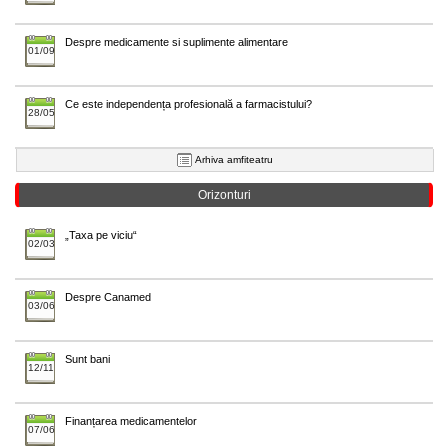
Despre medicamente si suplimente alimentare
01/09
Ce este independența profesională a farmacistului?
28/05
Arhiva amfiteatru
Orizonturi
„Taxa pe viciu“
02/03
Despre Canamed
03/06
Sunt bani
12/11
Finanțarea medicamentelor
07/06