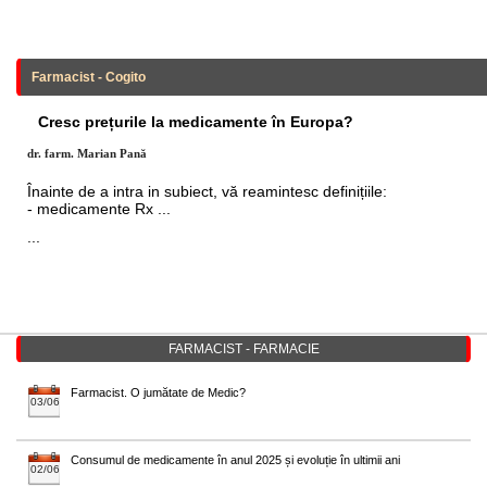
Farmacist - Cogito
Cresc prețurile la medicamente în Europa?
dr. farm. Marian Pană
Înainte de a intra in subiect, vă reamintesc definițiile:
- medicamente Rx ...
...
FARMACIST - FARMACIE
Farmacist. O jumătate de Medic?
03/06
Consumul de medicamente în anul 2025 și evoluție în ultimii ani
02/06