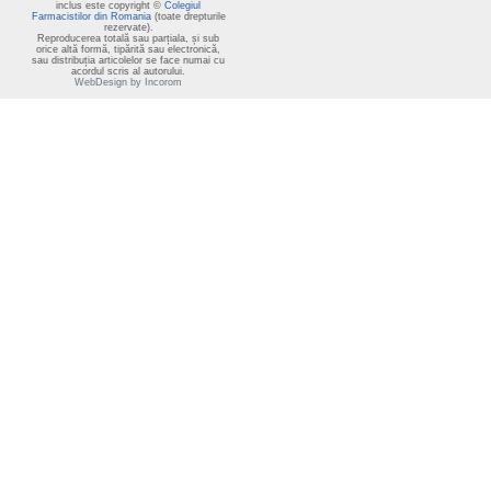
inclus este copyright ©
Colegiul
Farmacistilor din Romania
(toate drepturile
rezervate).
Reproducerea totală sau parțiala, și sub
orice altă formă, tipărită sau electronică,
sau distribuția articolelor se face numai cu
acordul scris al autorului.
WebDesign by Incorom