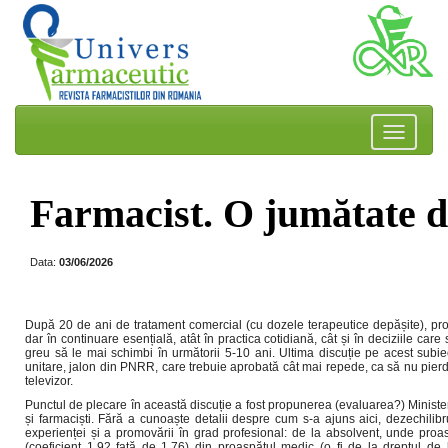
Farmacist. O jumătate 
Data:
03/06/2026
După 20 de ani de tratament comercial (cu dozele terapeutice depășite), pr
dar în continuare esențială, atât în practica cotidiană, cât și în deciziile ca
greu să le mai schimbi în următorii 5-10 ani. Ultima discuție pe acest subiect
unitare, jalon din PNRR, care trebuie aprobată cât mai repede, ca să nu pier
televizor.
Punctul de plecare în această discuție a fost propunerea (evaluarea?) Minister
și farmaciști. Fără a cunoaște detalii despre cum s-a ajuns aici, dezechil
experienței și a promovării în grad profesional: de la absolvent, unde proa
(coeficient 1,92 față de 1,76) din proaspătul medic (o fi de la dreptul de 