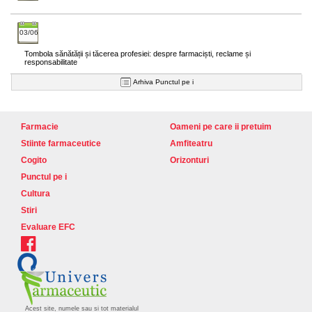
03/06
Tombola sănătății și tăcerea profesiei: despre farmaciști, reclame și
responsabilitate
Arhiva Punctul pe i
Farmacie
Oameni pe care ii pretuim
Stiinte farmaceutice
Amfiteatru
Cogito
Orizonturi
Punctul pe i
Cultura
Stiri
Evaluare EFC
Acest site, numele sau si tot materialul