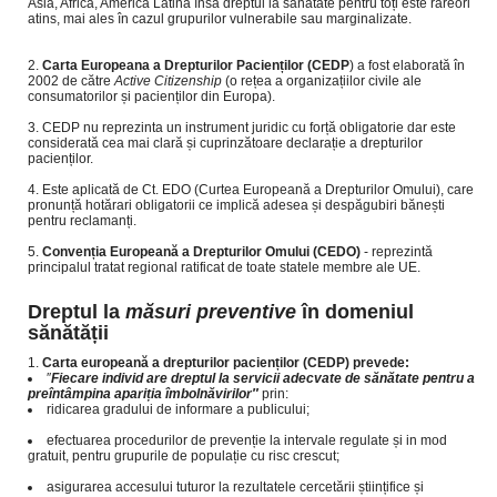
Asia, Africa, America Latina însă dreptul la sănătate pentru toți este rareori
atins, mai ales în cazul grupurilor vulnerabile sau marginalizate.
Carta Europeana a Drepturilor Pacienților (CEDP
) a fost elaborată în
2002 de către
Active Citizenship
(o rețea a organizațiilor civile ale
consumatorilor și pacienților din Europa).
CEDP nu reprezinta un instrument juridic cu forță obligatorie dar este
considerată cea mai clară și cuprinzătoare declarație a drepturilor
pacienților.
Este aplicată de Ct. EDO (Curtea Europeană a Drepturilor Omului), care
pronunță hotărari obligatorii ce implică adesea și despăgubiri bănești
pentru reclamanți.
Convenția Europeană a Drepturilor Omului
(CEDO)
- reprezintă
principalul tratat regional ratificat de toate statele membre ale UE.
Dreptul la
măsuri preventive
în domeniul
sănătății
Carta europeană a drepturilor pacienților (CEDP) prevede:
″
Fiecare individ are dreptul la servicii adecvate de sănătate pentru a
preîntâmpina apariția îmbolnăvirilor
″
prin:
ridicarea gradului de informare a publicului;
efectuarea procedurilor de prevenție la intervale regulate și in mod
gratuit, pentru grupurile de populație cu risc crescut;
asigurarea accesului tuturor la rezultatele cercetării științifice și