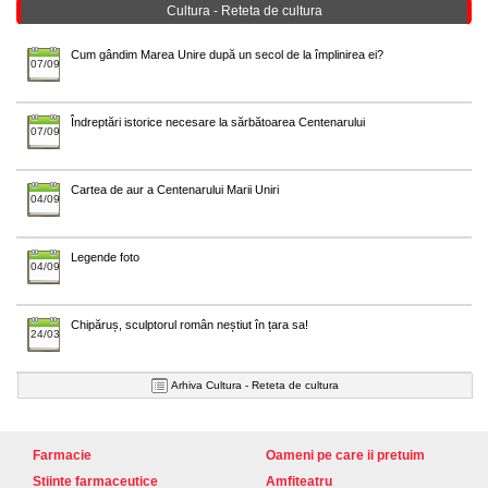
Cultura - Reteta de cultura
Cum gândim Marea Unire după un secol de la împlinirea ei?
07/09
Îndreptări istorice necesare la sărbătoarea Centenarului
07/09
Cartea de aur a Centenarului Marii Uniri
04/09
Legende foto
04/09
Chipăruș, sculptorul român neștiut în țara sa!
24/03
Arhiva Cultura - Reteta de cultura
Farmacie
Oameni pe care ii pretuim
Stiinte farmaceutice
Amfiteatru