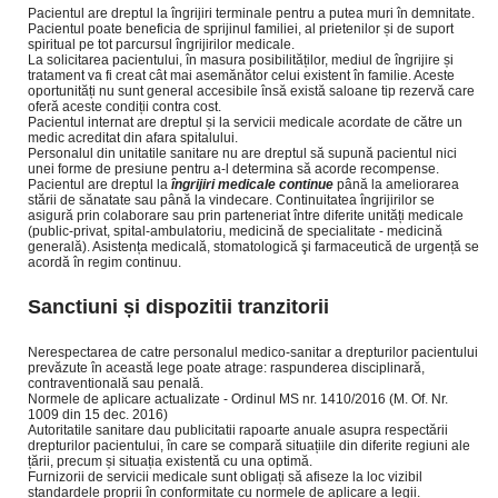
Pacientul are dreptul la îngrijiri terminale pentru a putea muri în demnitate.
Pacientul poate beneficia de sprijinul familiei, al prietenilor și de suport
spiritual pe tot parcursul îngrijirilor medicale.
La solicitarea pacientului, în masura posibilităților, mediul de îngrijire și
tratament va fi creat cât mai asemănător celui existent în familie. Aceste
oportunități nu sunt general accesibile însă există saloane tip rezervă care
oferă aceste condiții contra cost.
Pacientul internat are dreptul și la servicii medicale acordate de către un
medic acreditat din afara spitalului.
Personalul din unitatile sanitare nu are dreptul să supună pacientul nici
unei forme de presiune pentru a-l determina să acorde recompense.
Pacientul are dreptul la
îngrijiri medicale continue
până la ameliorarea
stării de sănatate sau până la vindecare. Continuitatea îngrijirilor se
asigură prin colaborare sau prin parteneriat între diferite unități medicale
(public-privat, spital-ambulatoriu, medicină de specialitate - medicină
generală). Asistența medicală, stomatologică şi farmaceutică de urgență se
acordă în regim continuu.
Sanctiuni
și dispozitii tranzitorii
Nerespectarea de catre personalul medico-sanitar a drepturilor pacientului
prevăzute în această lege poate atrage: raspunderea disciplinară,
contraventională sau penală.
Normele de aplicare actualizate - Ordinul MS nr. 1410/2016 (M. Of. Nr.
1009 din 15 dec. 2016)
Autoritatile sanitare dau publicitatii rapoarte anuale asupra respectării
drepturilor pacientului, în care se compară situațiile din diferite regiuni ale
țării, precum și situația existentă cu una optimă.
Furnizorii de servicii medicale sunt obligați să afiseze la loc vizibil
standardele proprii în conformitate cu normele de aplicare a legii.