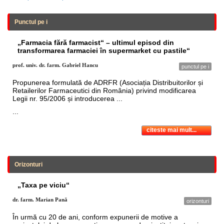
Punctul pe i
„Farmacia fără farmacist“ – ultimul episod din
transformarea farmaciei în supermarket cu pastile“
prof. univ. dr. farm. Gabriel Hancu
punctul pe i
Propunerea formulată de ADRFR (Asociația Distribuitorilor și
Retailerilor Farmaceutici din România) privind modificarea
Legii nr. 95/2006 și introducerea ...
...
citeste mai mult...
Orizonturi
„Taxa pe viciu“
dr. farm. Marian Pană
orizonturi
În urmă cu 20 de ani, conform expunerii de motive a