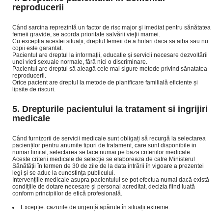
reproducerii
Când sarcina reprezintă un factor de risc major şi imediat pentru sănătatea
femeii gravide, se acorda prioritate salvării vieţii mamei.
Cu excepția acestei situații, dreptul femeii de a hotari daca sa aiba sau nu
copii este garantat.
Pacientul are dreptul la informații, educatie și servicii necesare dezvoltării
unei vieti sexuale normale, fără nici o discriminare.
Pacientul are dreptul să aleagă cele mai sigure metode privind sănatatea
reproducerii.
Orice pacient are dreptul la metode de planificare familială eficiente și
lipsite de riscuri.
Drepturile pacientului la tratament si ingrijiri
medicale
Când furnizorii de servicii medicale sunt obligați să recurgă la selectarea
pacienților pentru anumite tipuri de tratament, care sunt disponibile in
numar limitat, selectarea se face numai pe baza criteriilor medicale.
Aceste criterii medicale de selecție se elaboreaza de catre Ministerul
Sănătății în termen de 30 de zile de la data intrării în vigoare a prezentei
legi și se aduc la cunostința publicului.
Intervențiile medicale asupra pacientului se pot efectua numai dacă există
condițiile de dotare necesare și personal acreditat, decizia fiind luată
conform principiilor de etică profesională.
Excepție: cazurile de urgență apărute în situații extreme.