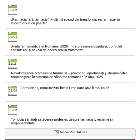
02/06
„Farmacia fără farmacist“ – ultimul episod din transformarea farmaciei în
supermarket cu pastile“
02/03
„Piața farmaceutică în România, 2026: între presiunea bugetară, controlul
cheltuielilor și nevoia de acces real la tratament“
11/11
Revalorificarea profesiei de farmacist – provocări, oportunităţi şi drumul către
recunoaştere în sistemul de sănătate românesc în anul 2025
Farmacistul, eroul invizibil într-o lume care abia îl mai caută
01/09
03/06
Tombola sănătății și tăcerea profesiei: despre farmaciști, reclame și
responsabilitate
Arhiva Punctul pe i