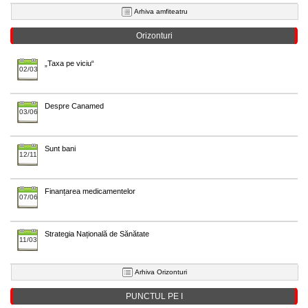
Arhiva amfiteatru
Orizonturi
„Taxa pe viciu“
02/03
Despre Canamed
03/06
Sunt bani
12/11
Finanțarea medicamentelor
07/06
Strategia Națională de Sănătate
11/03
Arhiva Orizonturi
PUNCTUL PE I