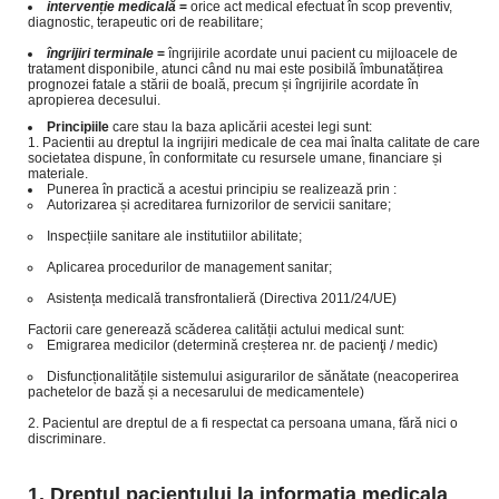
intervenție medicală
=
orice act medical efectuat în scop preventiv,
diagnostic, terapeutic ori de reabilitare;
îngrijiri terminale
=
îngrijirile acordate unui pacient cu mijloacele de
tratament disponibile, atunci când nu mai este posibilă îmbunatățirea
prognozei fatale a stării de boală, precum și îngrijirile acordate în
apropierea decesului.
Principiile
care stau la baza aplicării acestei legi sunt:
Pacientii au dreptul la ingrijiri medicale de cea mai înalta calitate de care
societatea dispune, în conformitate cu resursele umane, financiare și
materiale.
Punerea în practică a acestui principiu se realizează prin :
Autorizarea și acreditarea furnizorilor de servicii sanitare;
Inspecțiile sanitare ale institutiilor abilitate;
Aplicarea procedurilor de management sanitar;
Asistența medicală transfrontalieră (Directiva 2011/24/UE)
Factorii care generează scăderea calității actului medical sunt:
Emigrarea medicilor (determină creșterea nr. de pacienţi / medic)
Disfuncționalitățile sistemului asigurarilor de sănătate (neacoperirea
pachetelor de bază și a necesarului de medicamentele)
Pacientul are dreptul de a fi respectat ca persoana umana, fără nici o
discriminare.
Dreptul pacientului la informaţia medicala