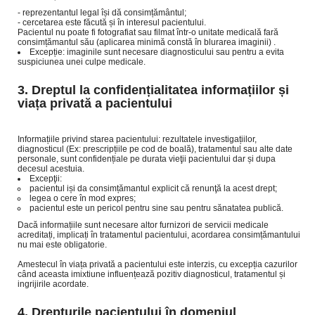
- reprezentantul legal își dă consimțământul;
- cercetarea este făcută și în interesul pacientului.
Pacientul nu poate fi fotografiat sau filmat într-o unitate medicală fară
consimțămantul său (aplicarea minimă constă în blurarea imaginii) .
Excepție: imaginile sunt necesare diagnosticului sau pentru a evita
suspiciunea unei culpe medicale.
Dreptul la confidențialitatea informațiilor și
viața privată a pacientului
Informațiile privind starea pacientului: rezultatele investigațiilor,
diagnosticul (Ex: prescripțiile pe cod de boală), tratamentul sau alte date
personale, sunt confidențiale pe durata vieţii pacientului dar și dupa
decesul acestuia.
Excepţii:
pacientul iși da consimțămantul explicit că renunţă la acest drept;
legea o cere în mod expres;
pacientul este un pericol pentru sine sau pentru sănatatea publică.
Dacă informațiile sunt necesare altor furnizori de servicii medicale
acreditați, implicați în tratamentul pacientului, acordarea consimțămantului
nu mai este obligatorie.
Amestecul în viața privată a pacientului este interzis, cu excepția cazurilor
când aceasta imixtiune influențează pozitiv diagnosticul, tratamentul și
ingrijirile acordate.
Drepturile pacientului în domeniul