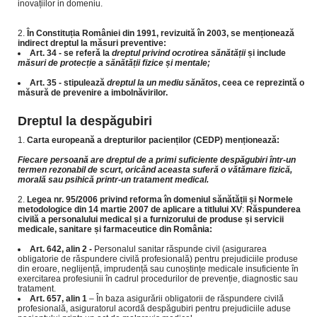
inovațiilor in domeniu.
În Constituția României din 1991, revizuită în 2003, se menționează
indirect dreptul la măsuri preventive:
Art. 34 - se referă la
dreptul privind ocrotirea
sănătății
și include
măsuri de protecție a sănătății fizice și mentale;
Art. 35 - stipulează
dreptul la un mediu sănătos
, ceea ce reprezintă o
măsură de prevenire a imbolnăvirilor.
Dreptul la despăgubiri
Carta europeană a drepturilor pacienților (CEDP) menționează:
Fiecare persoană are dreptul de a primi suficiente despăgubiri într-un
termen rezonabil de scurt, oricând
aceasta suferă o vătămare fizică,
morală sau psihică printr-un tratament medical.
Legea nr. 95/2006
privind reforma în domeniul sănătății
și
Normele
metodologice
din 14 martie 2007 de aplicare a
titlului XV
:
Răspunderea
civilă a
personalului medical și a furnizorului de produse și servicii
medicale, sanitare și farmaceutice
din
România:
Art. 642, alin 2 -
Personalul sanitar răspunde civil (asigurarea
obligatorie de răspundere civilă profesională) pentru prejudiciile produse
din eroare, neglijență, imprudență sau cunoștințe medicale insuficiente în
exercitarea profesiunii în cadrul procedurilor de prevenție, diagnostic sau
tratament.
Art. 657, alin 1
– În baza asigurării obligatorii de răspundere civilă
profesională, asiguratorul acordă despăgubiri pentru prejudiciile aduse