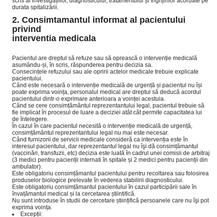
scris al investigațiilor, diagnosticului, tratamentului și îngrijirilor acordate pe
durata spitalizării.
2. Consimtamantul informat al pacientului
privind
interventia medicala
Pacientul are dreptul să refuze sau să oprească o intervenție medicală
asumându-și, în scris, răspunderea pentru decizia sa.
Consecințele refuzului sau ale opririi actelor medicale trebuie explicate
pacientului.
Când este necesară o intervenție medicală de urgență și pacientul nu își
poate exprima voința, personalul medical are dreptul să deducă acordul
pacientului dintr-o exprimare anterioara a voinței acestuia.
Când se cere consimțământul reprezentantului legal, pacientul trebuie să
fie implicat în procesul de luare a deciziei atât cât permite capacitatea lui
de întelegere.
În cazul în care pacientul necesită o intervenție medicală de urgență,
consimțământul reprezentantului legal nu mai este necesar.
Când furnizorii de servicii medicale consideră ca intervenția este în
interesul pacientului, dar reprezentantul legal nu îşi dă consimțămantul
(vaccinări, transfuzii, etc) decizia este luată în cadrul unei comisii de arbitraj
(3 medici pentru pacienții internati în spitale și 2 medici pentru pacienții din
ambulator).
Este obligatoriu consimțămantul pacientului pentru recoltarea sau folosirea
produselor biologice prelevate în vederea stabilirii diagnosticului.
Este obligatoriu consimțămantul pacientului în cazul participării sale în
învațămantul medical și la cercetarea știintifică.
Nu sunt introduse în studii de cercetare științifică persoanele care nu îşi pot
exprima voința.
Excepții: