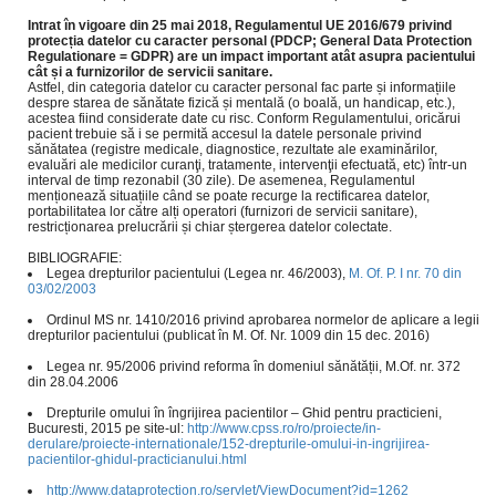
Intrat în vigoare din 25 mai 2018, Regulamentul UE 2016/679 privind
protecția datelor cu caracter personal (PDCP; General Data Protection
Regulationare = GDPR) are un impact important atât asupra pacientului
cât și a furnizorilor de servicii sanitare.
Astfel, din categoria datelor cu caracter personal fac parte și informațiile
despre starea de sănătate fizică și mentală (o boală, un handicap, etc.),
acestea fiind considerate date cu risc. Conform Regulamentului, oricărui
pacient trebuie să i se permită accesul la datele personale privind
sănătatea (registre medicale, diagnostice, rezultate ale examinărilor,
evaluări ale medicilor curanţi, tratamente, intervenţii efectuată, etc) într-un
interval de timp rezonabil (30 zile). De asemenea, Regulamentul
menționează situațiile când se poate recurge la rectificarea datelor,
portabilitatea lor către alți operatori (furnizori de servicii sanitare),
restricționarea prelucrării și chiar ștergerea datelor colectate.
BIBLIOGRAFIE:
Legea drepturilor pacientului (Legea nr. 46/2003),
M. Of. P. I nr. 70 din
03/02/2003
Ordinul MS nr. 1410/2016 privind aprobarea normelor de aplicare a legii
drepturilor pacientului (publicat în M. Of. Nr. 1009 din 15 dec. 2016)
Legea nr. 95/2006 privind reforma în domeniul sănătății, M.Of. nr. 372
din 28.04.2006
Drepturile omului în îngrijirea pacientilor – Ghid pentru practicieni,
Bucuresti, 2015 pe site-ul:
http://www.cpss.ro/ro/proiecte/in-
derulare/proiecte-internationale/152-drepturile-omului-in-ingrijirea-
pacientilor-ghidul-practicianului.html
http://www.dataprotection.ro/servlet/ViewDocument?id=1262