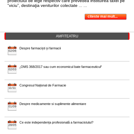
proiectului de lege respectiv care prevedea instituirea taxei pe
“viciu”, destinaţia veniturilor colectate ... ...
citeste mai mult...
AMFITEATRU
Despre farmaciști și farmacii
02/06
„OMS 368/2017 sau cum economicul bate farmaceuticul“
02/03
Congresul Național de Farmacie
11/11
Despre medicamente si suplimente alimentare
01/09
Ce este independența profesională a farmacistului?
28/05