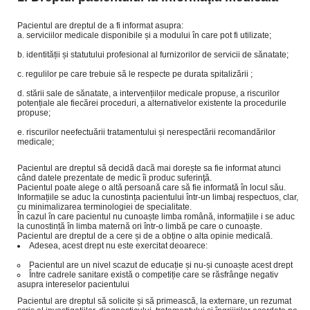
Pacientul are dreptul de a fi informat asupra:
serviciilor medicale disponibile și a modului în care pot fi utilizate;
identității și statutului profesional al furnizorilor de servicii de sănatate;
regulilor pe care trebuie să le respecte pe durata spitalizării ;
stării sale de sănatate, a intervențiilor medicale propuse, a riscurilor
potențiale ale fiecărei proceduri, a alternativelor existente la procedurile
propuse;
riscurilor neefectuării tratamentului și nerespectării recomandărilor
medicale;
Pacientul are dreptul să decidă dacă mai dorește sa fie informat atunci
când datele prezentate de medic îi produc suferinţă.
Pacientul poate alege o altă persoană care să fie informată în locul său.
Informațiile se aduc la cunostința pacientului într-un limbaj respectuos, clar,
cu minimalizarea terminologiei de specialitate.
În cazul în care pacientul nu cunoaște limba română, informațiile i se aduc
la cunostință în limba maternă ori într-o limbă pe care o cunoaște.
Pacientul are dreptul de a cere și de a obține o alta opinie medicală.
Adesea, acest drept nu este exercitat deoarece:
Pacientul are un nivel scazut de educație și nu-și cunoaște acest drept
Între cadrele sanitare există o competiție care se răsfrânge negativ
asupra intereselor pacientului
Pacientul are dreptul să solicite și să primească, la externare, un rezumat