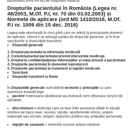
pacientului printr-un act de malpraxis medical
Drepturile pacientului în România
(
Legea nr.
46/2003, M.Of. P.I, nr. 70 din 03.02.2003) și
Normele de aplicare (
ord MS 1410/2016,
M.Of.
P.I nr. 1009 din 15 dec. 2016)
Legea este structurată în cinci părți care se referă la principalele domenii
de aplicare, cărora li se adaugă partea de dispoziții generale, și în final
sancțiunile și dispozițiile tranzitorii:
Dispozitii generale
1. Dreptul pacientului la informația medicală
2. Consimtamantul pacientului privind interventia medicala
3. Dreptul la confidențialitatea informațiilor și viata privată a pacientului
4. Drepturile pacientului în domeniul reproducerii
5. Drepturile pacientului la tratament și ingrijiri medicale
Sancțiuni
Dispoziții tranzitorii și finale
În
Dispozițiile generale
sunt definiți
termenii
și
principiile
cu care
operează această lege:
pacient
=
persoana sănătoasă sau bolnavă care utilizeaza servicii de
sănatate;
discriminare
=
distincția care se face între persoane aflate în situații
similare pe baza rasei, sexului, vârstei, apartenenței etnice, originii
naționale sau sociale, religiei, opțiunilor politice sau antipatiei personale;
ingrijiri de sanatate
= serviciile conexe actului medical;