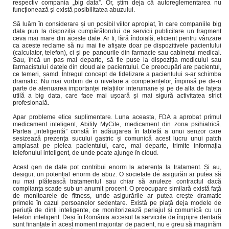
respectiv compania „big data”. Or, știm deja că autoreglementarea nu
funcționează și există posibilitatea abuzului.
Să luăm în considerare și un posibil viitor apropiat, în care companiile big
data pun la dispoziția cumpărătorului de servicii publicitare un fragment
ceva mai mare din aceste date. Ar fi, fără îndoială, eficient pentru vânzare
ca aceste reclame să nu mai fie afișate doar pe dispozitivele pacientului
(calculator, telefon), ci și pe panourile din farmacie sau cabinetul medical.
Sau, încă un pas mai departe, să fie puse la dispoziția medicului sau
farmacistului datele din cloud ale pacientului. Ce preocupări are pacientul,
ce temeri, șamd. Întregul concept de fidelizare a pacientului s-ar schimba
dramatic. Nu mai vorbim de o nivelare a competențelor, împinsă pe de-o
parte de atenuarea importanței relațiilor interumane și pe de alta de fațeta
utilă a big data, care face mai ușoară și mai sigură activitatea strict
profesională.
Apar probleme etice suplimentare. Luna aceasta, FDA a aprobat primul
medicament inteligent, Abilify MyCite, medicament din zona psihiatrică.
Partea „inteligentă” constă în adăugarea în tabletă a unui senzor care
sesizează prezența sucului gastric și comunică acest lucru unui patch
amplasat pe pielea pacientului, care, mai departe, trimite informația
telefonului inteligent, de unde poate ajunge în cloud.
Acest gen de date pot contribui enorm la aderența la tratament. Și au,
desigur, un potențial enorm de abuz. O societate de asigurări ar putea să
nu mai plătească tratamentul sau chiar să anuleze contractul dacă
complianța scade sub un anumit procent. O preocupare similară există față
de monitoarele de fitness, unde asigurările ar putea crește dramatic
primele în cazul persoanelor sedentare. Există pe piață deja modele de
periuță de dinți inteligente, ce monitorizează periajul și comunică cu un
telefon inteligent. Deși în România accesul la serviciile de îngrijire dentară
sunt finanțate în acest moment majoritar de pacient, nu e greu să imaginăm