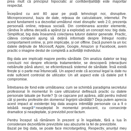
prea mult că principiul hipocratic al confidențialității este majoritar
respectat.
Începând cu anii 80 apar pe piață tehnologii noi, disruptive.
Microprocesorul, baza de date, rețeaua de calculatoare, internetul. Pe
acest fundament s-a dezvoltat următorul nivel disruptiv: web 2.0, prezența
personală online, rețeaua socială. Din combinarea acestor elemente,
cândva în ultima decadă a apărut (și a explodat) un concept nou: big data.
Simplificat, big data înseamnă colectarea tuturor datelor generate. Practic,
câteva companii ajung să dețină informații despre întregul nostru
comportament online, și, prin implicație, și cel offline. Dacă punem la un loc
datele deținute de Microsoft, Apple, Google, Amazon și Facebook, avem
practic o imagine destul de completă a activității individului.
Big data are implicații majore pentru sănătate. Din analiza datelor se trag
concluzii noi despre eficiența tratamentelor, se descoperă interacțiuni
nebănuite până atunci, se eficientizează sistemul de sănătate. Însă există
firește și o parte mai întunecată. Un aspect este că accesul legal la date nu
este suficient controlat de utilizator. Un alt aspect este că datele pot fi
compromise.
Întrebarea de fond este următoarea: cum se schimbă paradigma secretului
profesional în momentul în care utilizatorul defilează practic cu datele
personale tatuate pe frunte? Și ce capcane pot apărea, atât pentru individ
cât și pentru profesiile din domeniul îngrijirii sănătății? Deja putem aprecia
acest impact al existenței big data asupra intimității personale ca a fi o
iii
lebădă neagră
:neașteptat în momentul producerii, cu consecințe
dramatice și neașteptate, și previzibil
post factum
.
Pentru început să rămânem în prezent și în legalitate, fără a lua în
considerare dezvoltările previzibile sau abuzurile la fel de previzibile.
Bazat pe big data, se poate face microtargeting. Respectiv, anunțul meu