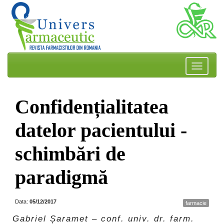
Confidențialitatea
datelor pacientului -
schimbări de
paradigmă
Data:
05/12/2017
farmacie
Gabriel Șaramet – conf. univ. dr. farm.