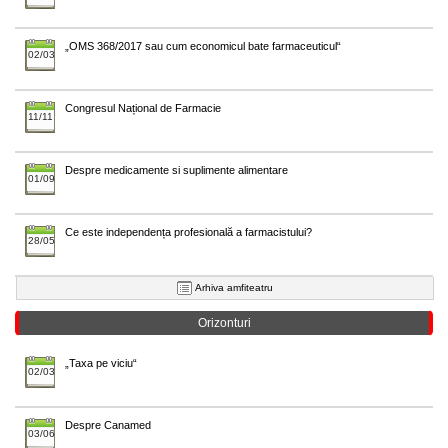
„OMS 368/2017 sau cum economicul bate farmaceuticul“
02/03
Congresul Național de Farmacie
11/11
Despre medicamente si suplimente alimentare
01/09
Ce este independența profesională a farmacistului?
28/05
Arhiva amfiteatru
Orizonturi
„Taxa pe viciu“
02/03
Despre Canamed
03/06