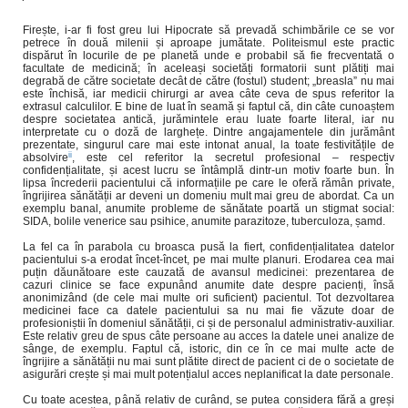
Firește, i-ar fi fost greu lui Hipocrate să prevadă schimbările ce se vor
petrece în două milenii și aproape jumătate. Politeismul este practic
dispărut în locurile de pe planetă unde e probabil să fie frecventată o
facultate de medicină; în aceleași societăți formatorii sunt plătiți mai
degrabă de către societate decât de către (fostul) student; „breasla” nu mai
este închisă, iar medicii chirurgi ar avea câte ceva de spus referitor la
extrasul calculilor. E bine de luat în seamă și faptul că, din câte cunoaștem
despre societatea antică, jurămintele erau luate foarte literal, iar nu
interpretate cu o doză de larghețe. Dintre angajamentele din jurământ
prezentate, singurul care mai este intonat anual, la toate festivitățile de
ii
absolvire
, este cel referitor la secretul profesional – respectiv
confidențialitate, și acest lucru se întâmplă dintr-un motiv foarte bun. În
lipsa încrederii pacientului că informațiile pe care le oferă rămân private,
îngrijirea sănătății ar deveni un domeniu mult mai greu de abordat. Ca un
exemplu banal, anumite probleme de sănătate poartă un stigmat social:
SIDA, bolile venerice sau psihice, anumite parazitoze, tuberculoza, șamd.
La fel ca în parabola cu broasca pusă la fiert, confidențialitatea datelor
pacientului s-a erodat încet-încet, pe mai multe planuri. Erodarea cea mai
puțin dăunătoare este cauzată de avansul medicinei: prezentarea de
cazuri clinice se face expunând anumite date despre pacienți, însă
anonimizând (de cele mai multe ori suficient) pacientul. Tot dezvoltarea
medicinei face ca datele pacientului sa nu mai fie văzute doar de
profesioniștii în domeniul sănătății, ci și de personalul administrativ-auxiliar.
Este relativ greu de spus câte persoane au acces la datele unei analize de
sânge, de exemplu. Faptul că, istoric, din ce în ce mai multe acte de
îngrijire a sănătății nu mai sunt plătite direct de pacient ci de o societate de
asigurări crește și mai mult potențialul acces neplanificat la date personale.
Cu toate acestea, până relativ de curând, se putea considera fără a greși