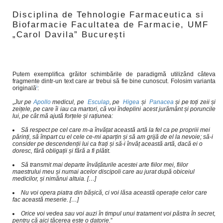
Disciplina de Tehnologie Farmaceutica si
Biofarmacie Facultatea de Farmacie, UMF
„Carol Davila” București
Putem exemplifica grăitor schimbările de paradigmă utilizând câteva
fragmente dintr-un text care ar trebui să fie bine cunoscut. Folosim varianta
i
originală
:
„
Jur
pe
Apollo
medicul, pe
Esculap
, pe
Higea
și
Panacea
și pe toți zeii și
zeițele, pe care îi iau ca martori, că voi îndeplini acest jurământ și poruncile
lui, pe cât mă ajută forțele și rațiunea:
Să respect pe cel care m-a învățat această artă la fel ca pe propriii mei
părinți, să împart cu el cele ce-mi aparțin și să am grijă de el la nevoie; să-i
consider pe descendenții lui ca frați și să-i învăț această artă, dacă ei o
doresc, fără obligații și fără a fi plătit.
Să transmit mai departe învățăturile acestei arte fiilor mei, fiilor
maestrului meu și numai acelor discipoli care au jurat după obiceiul
medicilor, și nimănui altuia. […]
Nu voi opera piatra din bășică, ci voi lăsa această operație celor care
fac această meserie. […]
Orice voi vedea sau voi auzi în timpul unui tratament voi păstra în secret,
pentru că aici tăcerea este o datorie.
”