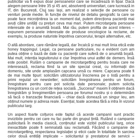
publicitar va fi expus doar persoanelor care se încadrează în tipar. Dacă
alegem persoane între 35 și 45 ani, absolvenți universitari, care lucrează in
IT, din București, Cluj sau Iași, am realizat o selecție de persoane cu
venituri peste medie. În funcție de nivelul de detaliu geografic la care se
poate face microțintirea la un moment dat, putem direcționa pacienții mai
avuți către unități cu prețuri ceva mai mari. Putem microtargeta persoane
interesate de o anumită boală. Mai rău, putem profita de acest interes –
expunem persoanele interesate de produse oncologice la reclame, de
exemplu, la produse naturiste împotriva cancerului, terapii alternative, etc.
O altă abordare, care rămâne legală, dar încalcă și mai mult linia etică este
honey trappingul. Legal, ca persoane particulare, nu e evident cum am
putea obține o bază de date cu pacienții care suferă de o anumită boală.
Mai mult, intenția legiuitorului e clar împotriva unui astfel de demers. Însă
este posibil. Rulăm o campanie de microtargetting pentru boala care ne
interesează, reclama fiind la un site special creat, cu informații din
domeniu, site unde amplasăm capcana unsă cu miere. Capcana poate fi
de mai multe tipuri: solicităm utilizatorului înscrierea pe o listă pentru a
primi regulat un newsletter; solicităm înregistrarea pentru un forum,
înregistrare pentru care pot solicita date personale; putem solicita
înregistrarea cu un cont de rețea socială. „Succesul” maxim îl obținem dacă
înregistrăm și înregimentăm persoana pe forumul nostru și o determinăm
să facă o tranzacție financiară – chiar dacă donează un singur leu, am
obținut numele și adresa reale. Esențial, toate acestea fără a intra în vizorul
publicului larg.
Un aspect foarte colțuros este faptul că aceste campanii sunt practic
invizibile pentru cei care nu fac parte din grupul țintă. Rulând o campanie
publicitară în media clasică, conținutul este vizibil publicului larg, orice
inexactitate poate fi semnalată sau reclamată. Făcând o campanie de
microtargetting, respectarea legislației și eticii cade în totalitate în sarcina
celor două entități implicate – solicitantul și prestatorul de servicii –