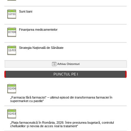
Sunt bani
12/11
Finanțarea medicamentelor
07/06
Strategia Națională de Sănătate
11/03
Arhiva Orizonturi
PUNCTUL PE I
02/06
„Farmacia fără farmacist“ – ultimul episod din transformarea farmaciei în
supermarket cu pastile“
02/03
„Piața farmaceutică în România, 2026: între presiunea bugetară, controlul
cheltuielilor și nevoia de acces real la tratament“