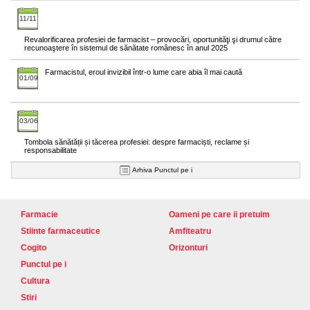
11/11
Revalorificarea profesiei de farmacist – provocări, oportunităţi şi drumul către
recunoaştere în sistemul de sănătate românesc în anul 2025
Farmacistul, eroul invizibil într-o lume care abia îl mai caută
01/09
03/06
Tombola sănătății și tăcerea profesiei: despre farmaciști, reclame și
responsabilitate
Arhiva Punctul pe i
Farmacie
Oameni pe care ii pretuim
Stiinte farmaceutice
Amfiteatru
Cogito
Orizonturi
Punctul pe i
Cultura
Stiri