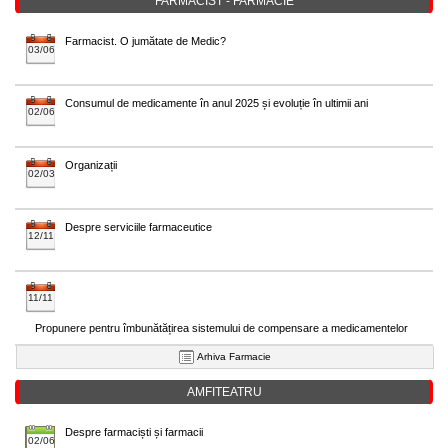
FARMACIST - FARMACIE
Farmacist. O jumătate de Medic?
03/06
Consumul de medicamente în anul 2025 și evoluție în ultimii ani
02/06
Organizații
02/03
Despre serviciile farmaceutice
12/11
11/11
Propunere pentru îmbunătățirea sistemului de compensare a medicamentelor
Arhiva Farmacie
AMFITEATRU
Despre farmaciști și farmacii
02/06