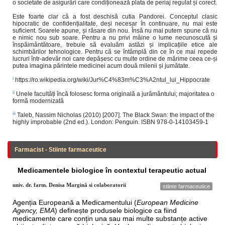
o societate de asigurări care condiționează plata de periaj regulat și corect.
Este foarte clar că a fost deschisă cutia Pandorei. Conceptul clasic
hipocratic de confidențialitate, deși necesar în continuare, nu mai este
suficient. Soarele apune, și răsare din nou. Însă nu mai putem spune că nu
e nimic nou sub soare. Pentru a nu privi mâine o lume necunoscută și
înspăimântătoare, trebuie să evaluăm astăzi și implicațiile etice ale
schimbărilor tehnologice. Pentru că se întâmplă din ce în ce mai repede
lucruri într-adevăr noi care depășesc cu multe ordine de mărime ceea ce-și
putea imagina părintele medicinei acum două milenii și jumătate.
i
https://ro.wikipedia.org/wiki/Jur%C4%83m%C3%A2ntul_lui_Hippocrate
ii
Unele facultăți încă folosesc forma originală a jurământului; majoritatea o
formă modernizată
iii
Taleb, Nassim Nicholas (2010) [2007]. The Black Swan: the impact of the
highly improbable (2nd ed.). London: Penguin. ISBN 978-0-14103459-1
Farmacist - Stiinte farmaceutice
Medicamentele biologice în contextul terapeutic actual
univ. dr. farm. Denisa Margină si colaboratorii
stiinte farmaceutice
Agenția Europeană a Medicamentului (
European Medicine
Agency, EMA
) definește produsele biologice ca fiind
medicamente care conțin una sau mai multe substanțe active