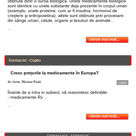
obținute dintr-o sursă biologică. Unele medicamente biologice
sunt identice cu unele substanțe deja prezente în corpul uman
(exemplu: unele proteine, cum ar fi insulina, hormonul de
creştere şi eritropoietina); altele sunt obținute prin procesare
din sânge uman, celule, organe și țesuturi de animale...
...
citeste mai mult...
Farmacist - Cogito
Cresc prețurile la medicamente în Europa?
dr. farm. Marian Pană
cogito
Înainte de a intra in subiect, vă reamintesc definițiile:
- medicamente Rx ...
...
citeste mai mult...