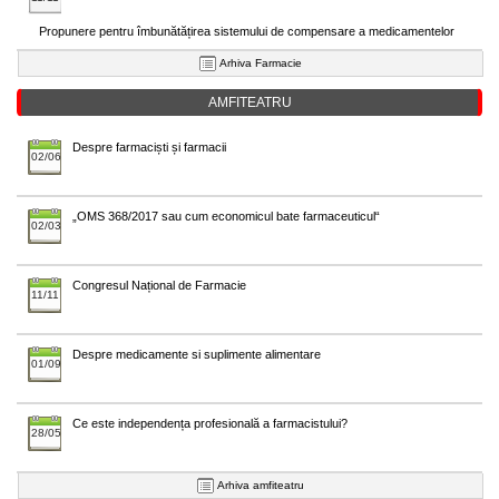
Propunere pentru îmbunătățirea sistemului de compensare a medicamentelor
Arhiva Farmacie
AMFITEATRU
Despre farmaciști și farmacii
02/06
„OMS 368/2017 sau cum economicul bate farmaceuticul“
02/03
Congresul Național de Farmacie
11/11
Despre medicamente si suplimente alimentare
01/09
Ce este independența profesională a farmacistului?
28/05
Arhiva amfiteatru