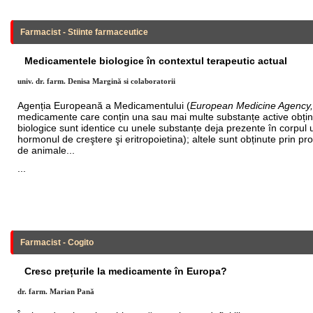
Farmacist - Stiinte farmaceutice
Medicamentele biologice în contextul terapeutic actual
univ. dr. farm. Denisa Margină si colaboratorii
Agenția Europeană a Medicamentului (
European Medicine Agency
medicamente care conțin una sau mai multe substanțe active obțin
biologice sunt identice cu unele substanțe deja prezente în corpul 
hormonul de creştere şi eritropoietina); altele sunt obținute prin p
de animale...
...
Farmacist - Cogito
Cresc prețurile la medicamente în Europa?
dr. farm. Marian Pană