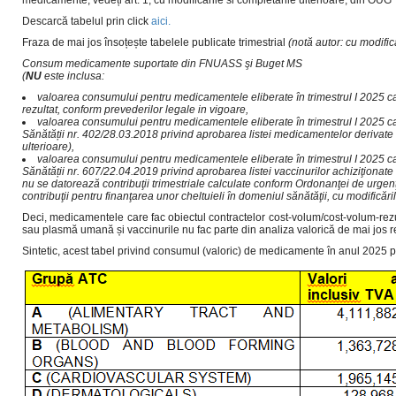
medicamente; vedeți art. 1, cu modificările si completările ulterioare, din OUG
Descarcă tabelul prin click
aici.
Fraza de mai jos însoțește tabelele publicate trimestrial
(notă autor: cu modific
Consum medicamente suportate din FNUASS şi Buget MS
(
NU
este inclusa:
valoarea consumului pentru medicamentele eliberate în trimestrul I 2025 ca
rezultat, conform prevederilor legale in vigoare,
valoarea consumului pentru medicamentele eliberate în trimestrul I 2025 car
Sănătății nr. 402/28.03.2018 privind aprobarea listei medicamentelor deriva
ulterioare),
valoarea consumului pentru medicamentele eliberate în trimestrul I 2025 car
Sănătății nr. 607/22.04.2019 privind aprobarea listei vaccinurilor achiziţionat
nu se datorează contribuţii trimestriale calculate conform Ordonanţei de urgenţ
contribuţii pentru finanţarea unor cheltuieli în domeniul sănătăţii, cu modificăril
Deci, medicamentele care fac obiectul contractelor cost‐volum/cost‐volum‐r
sau plasmă umană și vaccinurile nu fac parte din analiza valorică de mai jos re
Sintetic, acest tabel privind consumul (valoric) de medicamente în anul 2025 pe