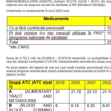
IMMUNOMODULATING AGENTS) cheltuim 55.27% (19.60 + 35.67) din buget
național unic de asigurari sociale de sănătate) și MS (Ministerul Sănătății).
Cheltuielile cu medicamente în anul 2025 sunt:
Suma de 4,702.1 mld. lei (25,680,9 – 20,978.8) reprezintă -cu probabilitate
care fac obiectul contractelor CV/CVR, medicamentele derivate din sânge um
Pe baza datelor din tabelul de mai jos care arată evoluția procentuală (%
realizat progrese semnificative pentru tratamentul medicamentos al bolilor în ul
statului român: