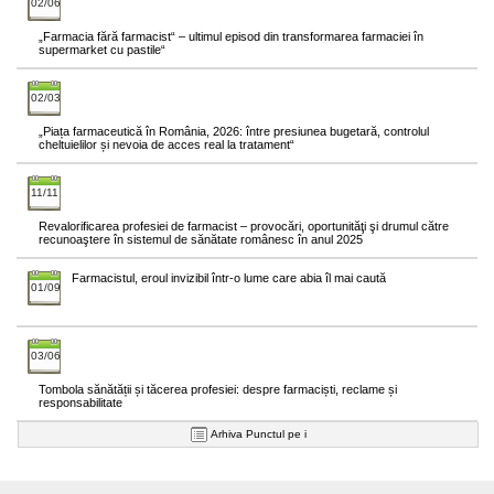
02/06
„Farmacia fără farmacist“ – ultimul episod din transformarea farmaciei în
supermarket cu pastile“
02/03
„Piața farmaceutică în România, 2026: între presiunea bugetară, controlul
cheltuielilor și nevoia de acces real la tratament“
11/11
Revalorificarea profesiei de farmacist – provocări, oportunităţi şi drumul către
recunoaştere în sistemul de sănătate românesc în anul 2025
Farmacistul, eroul invizibil într-o lume care abia îl mai caută
01/09
03/06
Tombola sănătății și tăcerea profesiei: despre farmaciști, reclame și
responsabilitate
Arhiva Punctul pe i