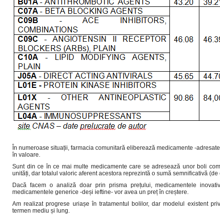
În numeroase situații, farmacia comunitară eliberează medicamente -adresate uno
în valoare.
Sunt din ce în ce mai multe medicamente care se adresează unor boli comple
unități, dar totalul valoric aferent acestora reprezintă o sumă semnificativă (de
Dacă facem o analiză doar prin prisma prețului, medicamentele inovat
medicamentele generice -deși ieftine- vor avea un preț în creștere.
Am realizat progrese uriașe în tratamentul bolilor, dar modelul existent pr
termen mediu și lung.