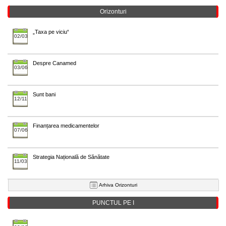
Orizonturi
„Taxa pe viciu“
02/03
Despre Canamed
03/06
Sunt bani
12/11
Finanțarea medicamentelor
07/06
Strategia Națională de Sănătate
11/03
Arhiva Orizonturi
PUNCTUL PE I