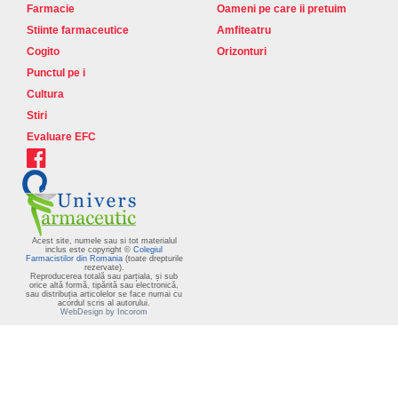
Farmacie
Oameni pe care ii pretuim
Stiinte farmaceutice
Amfiteatru
Cogito
Orizonturi
Punctul pe i
Cultura
Stiri
Evaluare EFC
Acest site, numele sau si tot materialul
inclus este copyright ©
Colegiul
Farmacistilor din Romania
(toate drepturile
rezervate).
Reproducerea totală sau parțiala, și sub
orice altă formă, tipărită sau electronică,
sau distribuția articolelor se face numai cu
acordul scris al autorului.
WebDesign by Incorom