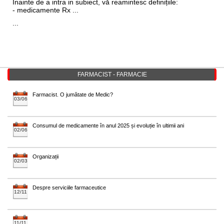
Înainte de a intra in subiect, vă reamintesc definițiile:
- medicamente Rx ...
...
FARMACIST - FARMACIE
Farmacist. O jumătate de Medic?
03/06
Consumul de medicamente în anul 2025 și evoluție în ultimii ani
02/06
Organizații
02/03
Despre serviciile farmaceutice
12/11
11/11