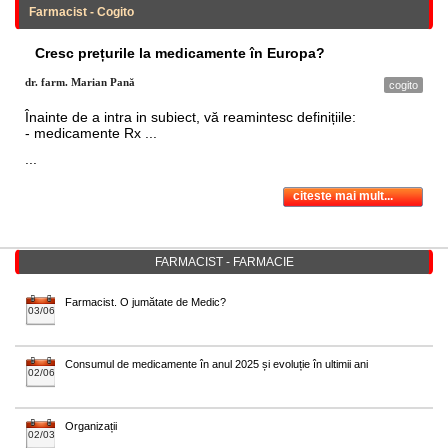
Farmacist - Cogito
Cresc prețurile la medicamente în Europa?
dr. farm. Marian Pană
cogito
Înainte de a intra in subiect, vă reamintesc definițiile:
- medicamente Rx ...
...
citeste mai mult...
FARMACIST - FARMACIE
Farmacist. O jumătate de Medic?
03/06
Consumul de medicamente în anul 2025 și evoluție în ultimii ani
02/06
Organizații
02/03