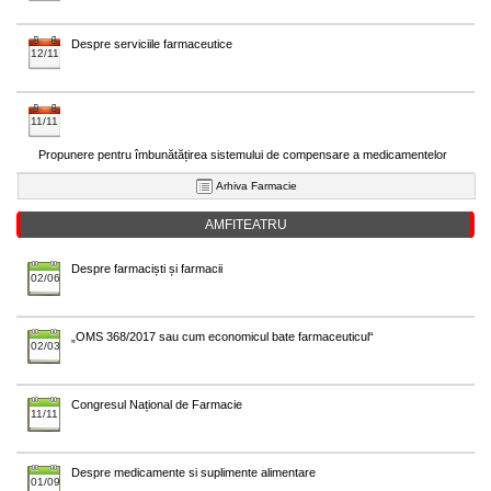
Despre serviciile farmaceutice
12/11
11/11
Propunere pentru îmbunătățirea sistemului de compensare a medicamentelor
Arhiva Farmacie
AMFITEATRU
Despre farmaciști și farmacii
02/06
„OMS 368/2017 sau cum economicul bate farmaceuticul“
02/03
Congresul Național de Farmacie
11/11
Despre medicamente si suplimente alimentare
01/09