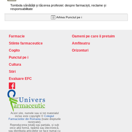
Tombola sănătății și tăcerea profesiei: despre farmaciști, reclame și
responsabilitate
Arhiva Punctul pe i
Farmacie
Oameni pe care ii pretuim
Stiinte farmaceutice
Amfiteatru
Cogito
Orizonturi
Punctul pe i
Cultura
Stiri
Evaluare EFC
Acest site, numele sau si tot materialul
inclus este copyright ©
Colegiul
Farmacistilor din Romania
(toate drepturile
rezervate).
Reproducerea totală sau parțiala, și sub
orice altă formă, tipărită sau electronică,
sau distribuția articolelor se face numai cu