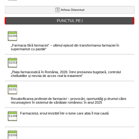
Arhiva Orizonturi
PUNCTUL PE I
02/06
„Farmacia fără farmacist“ – ultimul episod din transformarea farmaciei în
supermarket cu pastile“
02/03
„Piața farmaceutică în România, 2026: între presiunea bugetară, controlul
cheltuielilor și nevoia de acces real la tratament“
11/11
Revalorificarea profesiei de farmacist – provocări, oportunităţi şi drumul către
recunoaştere în sistemul de sănătate românesc în anul 2025
Farmacistul, eroul invizibil într-o lume care abia îl mai caută
01/09
03/06