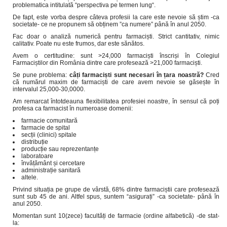
problematica intitulată “perspectiva pe termen lung“.
De fapt, este vorba despre câteva profesii la care este nevoie să știm -ca
societate- ce ne propunem să obținem ”ca numere” până în anul 2050.
Fac doar o analiză numerică pentru farmaciști. Strict cantitativ, nimic
calitativ. Poate nu este frumos, dar este sănătos.
Avem o certitudine: sunt >24,000 farmaciști înscriși în Colegiul
Farmaciștilor din România dintre care profesează >21,000 farmaciști.
Se pune problema:
câți farmaciști sunt necesari în țara noastră?
Cred
că numărul maxim de farmaciști de care avem nevoie se găsește în
intervalul 25,000-30,0000.
Am remarcat întotdeauna flexibilitatea profesiei noastre, în sensul că poți
profesa ca farmacist în numeroase domenii:
farmacie comunitară
farmacie de spital
secții (clinici) spitale
distribuție
producție sau reprezentanțe
laboratoare
învățământ și cercetare
administrație sanitară
altele.
Privind situația pe grupe de vârstă, 68% dintre farmaciștii care profesează
sunt sub 45 de ani. Altfel spus, suntem “asigurați” -ca societate- până în
anul 2050.
Momentan sunt 10(zece) facultăți de farmacie (ordine alfabetică) -de stat-
la: