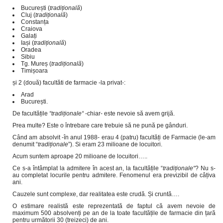
București (
tradițional
ă
)
Cluj (
tradițională
)
Constanța
Craiova
Galați
Iași (
tradițională
)
Oradea
Sibiu
Tg. Mureș (
tradițională
)
Timișoara
și 2 (două) facultăti de farmacie -la privat-:
Arad
București.
De facultățile
“tradiționale“
-chiar- este nevoie să avem grijă.
Prea multe? Este o întrebare care trebuie să ne pună pe gânduri.
Când am absolvit -în anul 1988- erau 4 (patru) facultăți de Farmacie (le-am
denumit “
tradiționale
”). Si eram 23 milioane de locuitori.
Acum suntem aproape 20 milioane de locuitori…..
Ce s-a întâmplat la admitere în acest an, la facultățile “
tradiționale“
? Nu s-
au completat locurile pentru admitere. Fenomenul era previzibil de câțiva
ani.
Cauzele sunt complexe, dar realitatea este crudă. Și cruntă….
O estimare realistă este reprezentată de faptul că avem nevoie de
maximum 500 absolvenți pe an de la toate facultățile de farmacie din țară
pentru următorii 30 (treizeci) de ani.