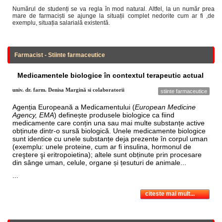
Numărul de studenți se va regla în mod natural. Altfel, la un număr prea
mare de farmaciști se ajunge la situații complet nedorite cum ar fi ,de
exemplu, situația salarială existentă.
Farmacist - Stiinte farmaceutice
Medicamentele biologice în contextul terapeutic actual
univ. dr. farm. Denisa Margină si colaboratorii
stiinte farmaceutice
Agenția Europeană a Medicamentului (
European Medicine
Agency, EMA
) definește produsele biologice ca fiind
medicamente care conțin una sau mai multe substanțe active
obținute dintr-o sursă biologică. Unele medicamente biologice
sunt identice cu unele substanțe deja prezente în corpul uman
(exemplu: unele proteine, cum ar fi insulina, hormonul de
creştere şi eritropoietina); altele sunt obținute prin procesare
din sânge uman, celule, organe și țesuturi de animale...
...
citeste mai mult...