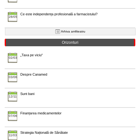
Ce este independența profesională a farmacistului?
28/05
Arhiva amfiteatru
Orizonturi
„Taxa pe viciu“
02/03
Despre Canamed
03/06
Sunt bani
12/11
Finanțarea medicamentelor
07/06
Strategia Națională de Sănătate
11/03