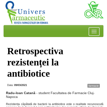
Retrospectiva
rezistenței la
antibiotice
Data:
09/03/2021
farmacie
Radu-Ioan Catană
- student Facultatea de Farmacie Cluj-
Napoca
Rezistența căpătată de bacterii la antibiotice este o realitate recunoscută