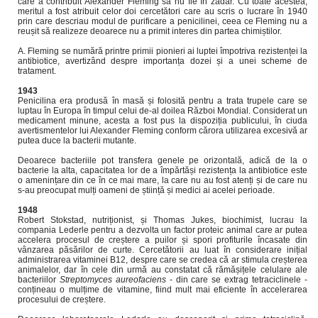
care a contribuit Alexander Fleming să nu fie în zadar. Cu toate acestea,
meritul a fost atribuit celor doi cercetători care au scris o lucrare în 1940
prin care descriau modul de purificare a penicilinei, ceea ce Fleming nu a
reușit să realizeze deoarece nu a primit interes din partea chimiștilor.
A. Fleming se numără printre primii pionieri ai luptei împotriva rezistenței la
antibiotice, avertizând despre importanța dozei și a unei scheme de
tratament.
1943
Penicilina era produsă în masă și folosită pentru a trata trupele care se
luptau în Europa în timpul celui de-al doilea Război Mondial. Considerat un
medicament minune, acesta a fost pus la dispoziția publicului, în ciuda
avertismentelor lui Alexander Fleming conform cărora utilizarea excesivă ar
putea duce la bacterii mutante.
Deoarece bacteriile pot transfera genele pe orizontală, adică de la o
bacterie la alta, capacitatea lor de a împărtăși rezistența la antibiotice este
o amenințare din ce în ce mai mare, la care nu au fost atenți și de care nu
s-au preocupat mulți oameni de știință și medici ai acelei perioade.
1948
Robert Stokstad, nutriționist, și Thomas Jukes, biochimist, lucrau la
compania Lederle pentru a dezvolta un factor proteic animal care ar putea
accelera procesul de creștere a puilor și spori profiturile încasate din
vânzarea păsărilor de curte. Cercetătorii au luat în considerare inițial
administrarea vitaminei B12, despre care se credea că ar stimula creșterea
animalelor, dar în cele din urmă au constatat că rămășițele celulare ale
bacteriilor
Streptomyces aureofaciens
- din care se extrag tetraciclinele -
conțineau o mulțime de vitamine, fiind mult mai eficiente în accelerarea
procesului de creștere.