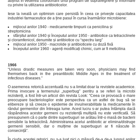
abținut în vederea coordonării unui program de supraveghere și informare
cu privire la utilizarea antibioticelor.
Iese la iveală un optimism care persistă în ceea ce privește capacitatea
industriei farmaceutice de a ține pasul în cursa înarmărilor microbiene:
mijlocul anilor 1940 - medicamente timpurii ca penicilina și
streptomicina
sfârșitul anilor 1940 și începutul anilor 1950 - antibiotice ca tetraciclinele
și cloramfenicol, denumite și antibiotice cu “spectru larg”
mijlocul anilor 1950 - macrolide și antibioticele cu doză fixă
începutul anilor 1960 - agenți modificați chimic, cum ar fi meticilina
1966
“Unless drastic measures are taken very soon, physicians may find
themselves back in the preantibiotic Middle Ages in the treatment of
infectious diseases.”
O asemenea retorică accentuată nu s-a limitat doar la revistele academice.
Prima invocare a termenului „superbug” pentru a se referi la microbi
rezistenți, a fost într-un articol din revista Look: “Ceea ce provoacă o mare
preocupare bacteriologilor este perspectiva ca un astfel de bug să se
elibereze și să creeze o epidemie de invulnerabilitate la medicamente în
rândul germenilor din întreaga lume. Acest lucru s-ar putea întâmpla dacă
răspândirea acestor germeni cu rezistență multiplă nu este verificată. Să
presupunem că o parte dintre superbuguri se arătau într-o masă de bacterii
sensibile la tetraciclină. Administrarea acelui antibiotic ar elimina/distruge
germenii sensibili, dar o mulțime de superbuguri ar fi născute în
consecință”.
În ciuda acestei retorici, nu s-a luat nici o măsură de-a de-a lungul anilor