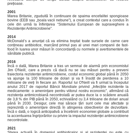
prețioase.
2001
Marea Britanie, zguduită în continuare de spaima encefalitei spongioase
bovine (EEB sau „boala vacii nebune”), a creat contextul care a condus în
cele din urmă la înființarea “Sistemului European de supraveghere a
Rezistenței Antimicrobiene”.
2014
McDonald’s a anunțat că va elimina treptat toate sursele de carne care
conțineau antibiotice, marcând primul pas al unei mari companii de fast-
food în luarea unor măsuri în concordanță cu normele și avertismentele de
sănătate publică.
2016
Încă o dată, Marea Britanie a tras un semnal de alarmă prin economistul
Jim O'Neill, care a prezis că dacă nu se iau măsuri pentru a preveni
traiectoria rezistenței antimicrobiene, costul economic global până în 2050
va ajunge la 100 trilioane de dolari și va fi însoțit de pierderea a 10
milioane de vieți în fiecare an. Raportul lui O'Neill va fi urmat la începutul
anului 2017 de raportul Băncii Mondiale privind „Infecțiile rezistente la
medicamente: o amenințare pentru viitorul nostru economic”, afirmând că
rezistența antimicrobiană necontrolată ar putea duce la o scădere anuală
de 3,8 % din PIB până în 2050, echivalând cu 3,4 trilioane de dolari anual
până în 2030. Desigur, cele mai sărace țări sunt cele mai afectate și
reprezintă o amenințare directă în atingerea obiectivelor de dezvoltare.
Încă o dată, o logică anticipativă a încetinirii economiei globale a contribuit
la accentuarea îngrijorărilor cu privire la impactul rezistenței antimicrobiene
necontrolate.
2021
Starea actuală în domeniul antibioticelor și al rezistenței nu este cu