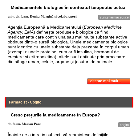
Medicamentele biologice în contextul terapeutic actual
univ. dr. farm. Denisa Margină si colaboratorii
stiinte farmaceutice
Agenția Europeană a Medicamentului (
European Medicine
Agency, EMA
) definește produsele biologice ca fiind
medicamente care conțin una sau mai multe substanțe active
obținute dintr-o sursă biologică. Unele medicamente biologice
sunt identice cu unele substanțe deja prezente în corpul uman
(exemplu: unele proteine, cum ar fi insulina, hormonul de
creştere şi eritropoietina); altele sunt obținute prin procesare
din sânge uman, celule, organe și țesuturi de animale...
...
citeste mai mult...
Farmacist - Cogito
Cresc prețurile la medicamente în Europa?
dr. farm. Marian Pană
cogito
Înainte de a intra in subiect, vă reamintesc definițiile: