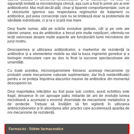
siguranță limitată la microbiologia clinică, așa cum a fost în primii ani ai erei
antibioticelor. Mai mult decât atât, chiar și tiparele comportamentale, cum ar
fi obiceiurile igienice sau respectarea regimurilor de tratament cu
antibiotice, pot avea consecințe care nu se limitează doar la problemele de
sănătate individuale, ci și la o scară mai mare.
Deși foarte sumar, atât pe scările evolutive globale, cât și pe cele ale
istoriei umane, era de antibiotice a trecut prin multe neplăceri, oferindu-ne
lecții valoroase despre multe aspecte ale funcționării lumii microbiene din
jurul nostru.
Descoperirea și utilizarea antibioticelor, a markerilor de rezistență la
antibiotice și a elementelor mobile au stat la baza ingineriei genetice și a
biologiei moleculare care au dus la final la succese spectaculoase ale
umanității.
Cu toate acestea, microorganismele folosesc aceleași mecanisme (și
probabil unele mecanisme naturale suplimentare, dar încă neidentificate)
pentru a se proteja împotriva atacurilor masive de antibiotice din momentul
descoperirii lor.
Deși majoritatea infecțiilor au fost puse sub control, acest echilibru este
fragil, deoarece în cei aproape patru miliarde de ani de evoluție lumea
microbiană a acumulat o enormă diversitate de mecanisme metabolice și
de protecție. Trebuie să învățăm să fim vigilenți în utilizarea
antimicrobienelor și în abordarea altor practici care accelerează apariția de
noi mecanisme de rezistență.
Farmacist - Stiinte farmaceutice