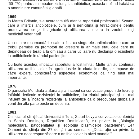
’60 -’70 pentru a combaterezistența la antibiotice, aceasta nefiind tratată ca
o amenințare comună și globală.
1969
În Marea Britanie, s-a acordat multă atenție raportului profesorului Swann,
care a interzis antibioticele, cum ar fi penicilina și tetraciclinele pentru
promovarea creșterii agricole și utilizarea acestora în zootehnie și
medicină veterinară.
Una dintre recomandările sale a fost ca singurele antimicrobiene care ar
trebui permise ca promotori de creștere la animale erau cele care nu
depindeau de terapia la om sau a căror utilizare nu declanșa o rezistență
la antibioticele în rândul pacienților.
Cu toate acestea, impactul raportului a fost limitat. Multe țări au continuat
utilizarea antibioticelor în agroindustrie în ciuda interdicțiilor impuse de
către experți, considerând aspectele economice ca fiind mult mai
importante.
1976
Organizația Mondială a Sănătății a început să convoace grupuri de lucru și
întâlniri dedicate rezistenței la antibiotice, dar efortul principal și cel mai
influent de a încadra rezistența la antibiotice ca o preocupare globală a
venit din altă parte peste un deceniu.
1981
Clinicianul-științific al Universității Tufts, Stuart Levy a convocat o conferință
la Santo Domingo, Republica Dominicană, cu privire la „Biologia
moleculară, patogenitatea și ecologia plasmidelor bacteriene”. 147
Oameni de știință din 27 de țări au semnat o „Declarație cu privire la
utilizarea necorespunzătoare a antibioticelor la nivel mondial”.