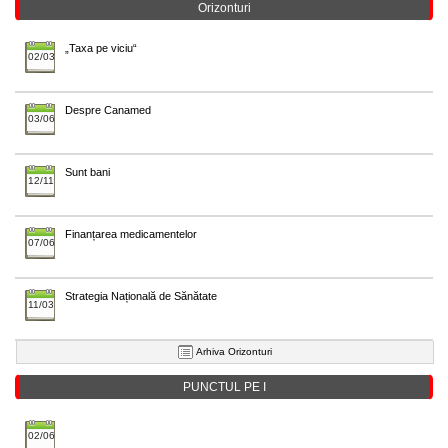
Orizonturi
„Taxa pe viciu“
02/03
Despre Canamed
03/06
Sunt bani
12/11
Finanțarea medicamentelor
07/06
Strategia Națională de Sănătate
11/03
Arhiva Orizonturi
PUNCTUL PE I
02/06