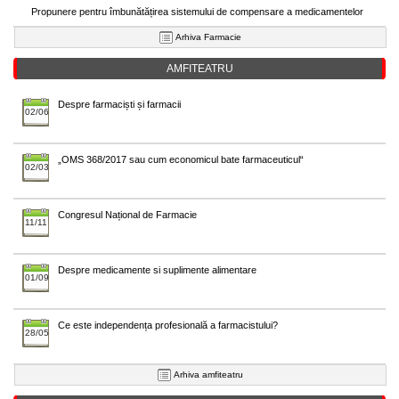
Propunere pentru îmbunătățirea sistemului de compensare a medicamentelor
Arhiva Farmacie
AMFITEATRU
Despre farmaciști și farmacii
02/06
„OMS 368/2017 sau cum economicul bate farmaceuticul“
02/03
Congresul Național de Farmacie
11/11
Despre medicamente si suplimente alimentare
01/09
Ce este independența profesională a farmacistului?
28/05
Arhiva amfiteatru