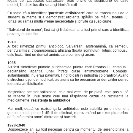
legate de “
particulele otrăvitoare
” erau privite cu suspiciune de către
medici, fiind exclus din spital și trimis în exil.
Cu toate că a identificat “
particule otrăvitoare
” care se transmiteau de la
studenți la mame și a demonstrat eficiența spălării pe mâini, teoriile lui
Ignaz! au rămas multă vreme necercetate și privite cu suspiciune.
“Salvatorul de mame”, fără să-și fi dat seama, a fost primul care a identificat
prezența bacteriilor.
1910
A fost sintetizat primul antibiotic, Salvarsan, arsfenamină, ca remediu
pentru sifilis și tripanosomiază africană (boala somnului). Totuși, compusul
este toxic, fiind un derivat aminic care conține și arsen.
1935
Au fost sintetizate primele sulfonamide printre care Prontosilul, compusul
declanșând apariția unei întregi clase antimicrobiene. Compușii
sulfanilamidici nu erau patentați, fiind folosiți în industria coloranților. Având
o structură ușor de modificat, au ajuns să fie precursori ai derivaților pentru
industria antibioticelor.
Moștenirea acestor antibiotice, cele mai vechi de pe piață, este posibil să
se reflecte în unul dintre cele mai răspândite cazuri de rezistență la
medicamente:
rezistența la antibiotice
.
Mai mult, odată ce rezistența la antibiotice este stabilită pe un element
genetic mobil, poate fi dificil de eliminat, reprezentând un exemplu perfect
de “luptă pentru arme” dintre om și bacterii.
1928-1940
Doisprezece ani au fost necesari pentru ca momentul de serendipitate la