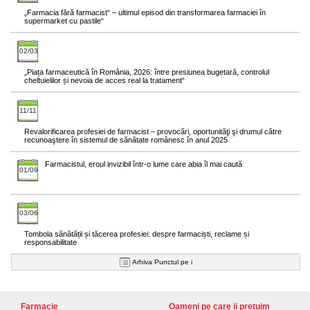
„Farmacia fără farmacist“ – ultimul episod din transformarea farmaciei în
supermarket cu pastile“
02/03
„Piața farmaceutică în România, 2026: între presiunea bugetară, controlul
cheltuielilor și nevoia de acces real la tratament“
11/11
Revalorificarea profesiei de farmacist – provocări, oportunităţi şi drumul către
recunoaştere în sistemul de sănătate românesc în anul 2025
Farmacistul, eroul invizibil într-o lume care abia îl mai caută
01/09
03/06
Tombola sănătății și tăcerea profesiei: despre farmaciști, reclame și
responsabilitate
Arhiva Punctul pe i
Farmacie
Oameni pe care ii pretuim