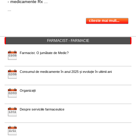
- medicamente Rx ...
...
citeste mai mult...
FARMACIST - FARMACIE
Farmacist. O jumătate de Medic?
03/06
Consumul de medicamente în anul 2025 și evoluție în ultimii ani
02/06
Organizații
02/03
Despre serviciile farmaceutice
12/11
11/11