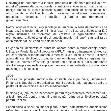
Declarația de colaborare a indicat „problema de sănătate publică la nivel
mondial” prezentată de rezistența la antibiotice. Aceștia au luat de fapt o
poziție pentru a crește conștientizarea consecințelor periculoase ale
abuzului de antibiotice la toate nivelurile de utilizare: consumatori,
prescriptori, distribuitori, producători și agenții de reglementare
guvernamentale.
Potrivit acestor direcții, Levy și colegii săi au reunit o serie de practici ce se
încadrează și peste 4 decenii în lista “așa nu” : utilizarea antibioticelor fără
rețetă, utilizarea ca promotori de creștere în agroindustrie, supra-
promovarea antibioticelor drept „medicamente minune” sau utilizarea
antibioticelor atunci când nu este necesar.
Levy a folosit declarația ca punct de lansare pentru a forma Alianța pentru
Utilizarea Prudentă a Antibioticelor (APUA), un grup internațional dedicat
educării specialiștilor din domeniul medical și a publicului despre utilizarea
adecvată a antibioticelor, promovând uniformitatea globală a reglementării
în ceea ce privește vânzările și etichetarea antibioticelor, dar și orientarea
atenției asupra necesității supravegherii mai standardizate și coordonate a
rezistenței la antibiotice.
1990
În ceea ce privește antibioticele existente deja pe piață, Danemarca,
Finlanda și Suedia au organizat campanii educaționale naționale pentru a
păstra utilitatea clinică a acestor medicamente.
În Norvegia, „clauza de necesitate” pentru reglementarea medicamentului
a fost introdusă pentru a menține un număr redus de antibiotice pe piață
pentru uz clinic.
Scandinavia a servit ca model global pentru administrarea antibioticelor,
reflectând atenția de lungă durată asupra antibioticelor ca resurse