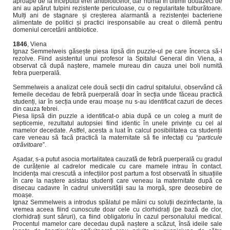
aproape de la începutul erei antibioticelor, dar numai în ultimii douăzeci de
ani au apărut tulpini rezistente periculoase, cu o regularitate tulburătoare.
Mulți ani de stagnare și creșterea alarmantă a rezistenței bacteriene
alimentate de politici și practici iresponsabile au creat o dilemă pentru
domeniul cercetării antibiotice.
1846
, Viena
Ignaz Semmelweis găsește piesa lipsă din puzzle-ul pe care încerca să-l
rezolve. Fiind asistentul unui profesor la Spitalul General din Viena, a
observat că după naștere, mamele mureau din cauza unei boli numită
febra puerperală.
Semmelweis a analizat cele două secții din cadrul spitalului, observând că
femeile decedau de febră puerperală doar în secția unde făceau practică
studenți, iar în secția unde erau moașe nu s-au identificat cazuri de deces
din cauza febrei.
Piesa lipsă din puzzle a identificat-o abia după ce un coleg a murit de
septicemie, rezultatul autopsiei fiind identic în unele privințe cu cel al
mamelor decedate. Astfel, acesta a luat în calcul posibilitatea ca studenții
care veneau să facă practică la maternitate să fie infectați cu “
particule
otrăvitoare
”.
Așadar, s-a putut asocia mortalitatea cauzată de febră puerperală cu gradul
de curățenie al cadrelor medicale cu care mamele intrau în contact.
Incidența mai crescută a infecțiilor post partum a fost observată în situațiile
în care la naștere asistau studenți care veneau la maternitate după ce
disecau cadavre în cadrul universității sau la morgă, spre deosebire de
moașe.
Ignaz Semmelweis a introdus spălatul pe mâini cu soluții dezinfectante, la
vremea aceea fiind cunoscute doar cele cu clorhidrați (pe bază de clor,
clorhidrați sunt săruri), ca fiind obligatoriu în cazul personalului medical.
Procentul mamelor care decedau după naștere a scăzut, însă ideile sale