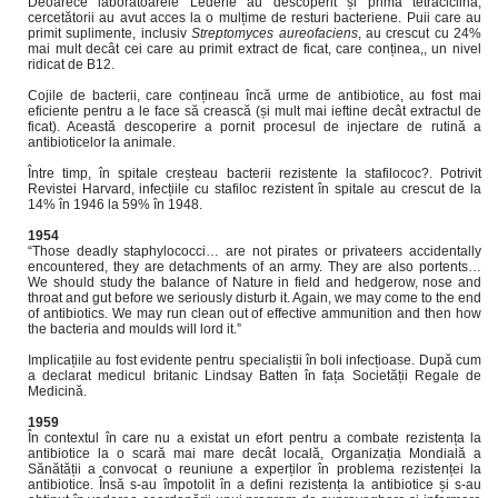
Deoarece laboratoarele Lederle au descoperit și prima tetraciclină,
cercetătorii au avut acces la o mulțime de resturi bacteriene. Puii care au
primit suplimente, inclusiv
Streptomyces aureofaciens
, au crescut cu 24%
mai mult decât cei care au primit extract de ficat, care conținea,, un nivel
ridicat de B12.
Cojile de bacterii, care conțineau încă urme de antibiotice, au fost mai
eficiente pentru a le face să crească (și mult mai ieftine decât extractul de
ficat). Această descoperire a pornit procesul de injectare de rutină a
antibioticelor la animale.
Între timp, în spitale creșteau bacterii rezistente la stafilococ?. Potrivit
Revistei Harvard, infecțiile cu stafiloc rezistent în spitale au crescut de la
14% în 1946 la 59% în 1948.
1954
“Those deadly staphylococci… are not pirates or privateers accidentally
encountered, they are detachments of an army. They are also portents…
We should study the balance of Nature in field and hedgerow, nose and
throat and gut before we seriously disturb it. Again, we may come to the end
of antibiotics. We may run clean out of effective ammunition and then how
the bacteria and moulds will lord it.”
Implicațiile au fost evidente pentru specialiștii în boli infecțioase. După cum
a declarat medicul britanic Lindsay Batten în fața Societății Regale de
Medicină.
1959
În contextul în care nu a existat un efort pentru a combate rezistența la
antibiotice la o scară mai mare decât locală, Organizația Mondială a
Sănătății a convocat o reuniune a experților în problema rezistenței la
antibiotice. Însă s-au împotolit în a defini rezistența la antibiotice și s-au