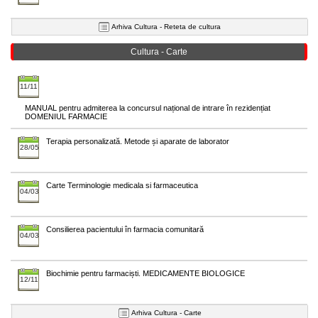
Arhiva Cultura - Reteta de cultura
Cultura - Carte
11/11
MANUAL pentru admiterea la concursul național de intrare în rezidențiat
DOMENIUL FARMACIE
Terapia personalizată. Metode și aparate de laborator
28/05
Carte Terminologie medicala si farmaceutica
04/03
Consilierea pacientului în farmacia comunitară
04/03
Biochimie pentru farmaciști. MEDICAMENTE BIOLOGICE
12/11
Arhiva Cultura - Carte