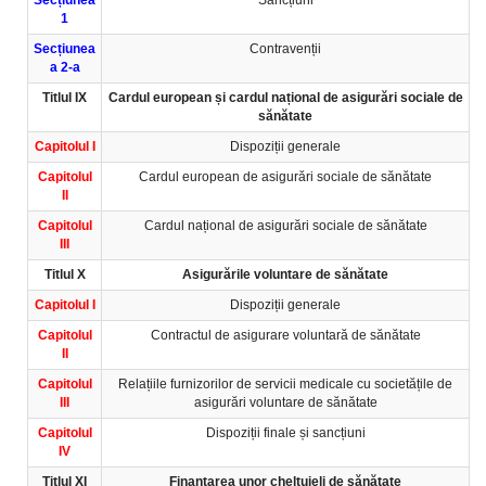
Secțiunea
Sancțiuni
1
Secțiunea
Contravenții
a 2-a
Titlul IX
Cardul european și cardul național de asigurări sociale de
sănătate
Capitolul I
Dispoziții generale
Capitolul
Cardul european de asigurări sociale de sănătate
II
Capitolul
Cardul național de asigurări sociale de sănătate
III
Titlul X
Asigurările voluntare de sănătate
Capitolul I
Dispoziții generale
Capitolul
Contractul de asigurare voluntară de sănătate
II
Capitolul
Relațiile furnizorilor de servicii medicale cu societățile de
III
asigurări voluntare de sănătate
Capitolul
Dispoziții finale și sancțiuni
IV
Titlul XI
Finanțarea unor cheltuieli de sănătate