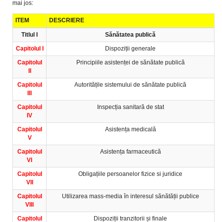
mai jos:
ITEM
DESCRIERE
Titlul I
Sănătatea publică
Capitolul I
Dispoziții generale
Capitolul
Principiile asistenței de sănătate publică
II
Capitolul
Autoritățile sistemului de sănătate publică
III
Capitolul
Inspecția sanitară de stat
IV
Capitolul
Asistența medicală
V
Capitolul
Asistența farmaceutică
VI
Capitolul
Obligațiile persoanelor fizice si juridice
VII
Capitolul
Utilizarea mass-media în interesul sănătății publice
VIII
Capitolul
Dispoziții tranzitorii și finale