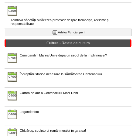
03/06
Tombola sănătății și tăcerea profesiei: despre farmaciști, reclame și
responsabilitate
Arhiva Punctul pe i
Cultura - Reteta de cultura
Cum gândim Marea Unire după un secol de la împlinirea ei?
07/09
Îndreptări istorice necesare la sărbătoarea Centenarului
07/09
Cartea de aur a Centenarului Marii Uniri
04/09
Legende foto
04/09
Chipăruș, sculptorul român neștiut în țara sa!
24/03