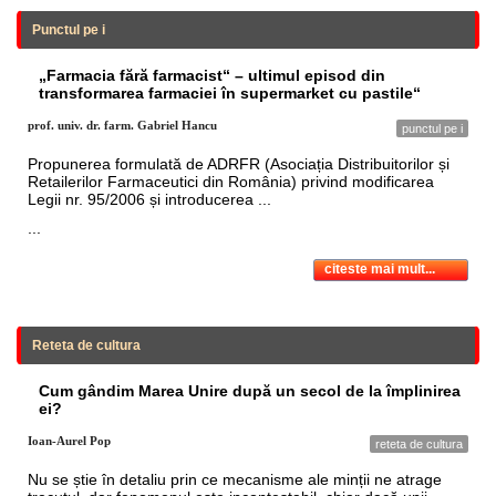
Punctul pe i
„Farmacia fără farmacist“ – ultimul episod din
transformarea farmaciei în supermarket cu pastile“
prof. univ. dr. farm. Gabriel Hancu
punctul pe i
Propunerea formulată de ADRFR (Asociația Distribuitorilor și
Retailerilor Farmaceutici din România) privind modificarea
Legii nr. 95/2006 și introducerea ...
...
citeste mai mult...
Reteta de cultura
Cum gândim Marea Unire după un secol de la împlinirea
ei?
Ioan-Aurel Pop
reteta de cultura
Nu se știe în detaliu prin ce mecanisme ale minții ne atrage