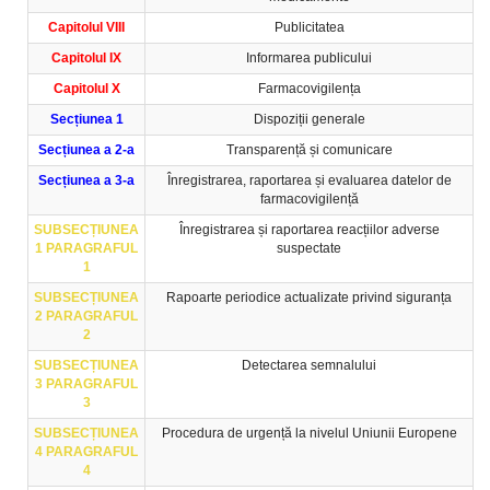
Capitolul VIII
Publicitatea
Capitolul IX
Informarea publicului
Capitolul X
Farmacovigilența
Secțiunea 1
Dispoziții generale
Secțiunea a 2-a
Transparență și comunicare
Secțiunea a 3-a
Înregistrarea, raportarea și evaluarea datelor de
farmacovigilență
SUBSECȚIUNEA
Înregistrarea și raportarea reacțiilor adverse
1 PARAGRAFUL
suspectate
1
SUBSECȚIUNEA
Rapoarte periodice actualizate privind siguranța
2 PARAGRAFUL
2
SUBSECȚIUNEA
Detectarea semnalului
3 PARAGRAFUL
3
SUBSECȚIUNEA
Procedura de urgență la nivelul Uniunii Europene
4 PARAGRAFUL
4