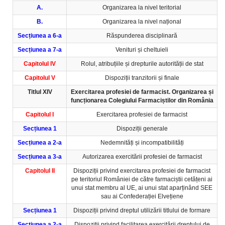
A.
Organizarea la nivel teritorial
B.
Organizarea la nivel național
Secțiunea a 6-a
Răspunderea disciplinară
Secțiunea a 7-a
Venituri și cheltuieli
Capitolul IV
Rolul, atribuțiile și drepturile autorității de stat
Capitolul V
Dispoziții tranzitorii și finale
Titlul XIV
Exercitarea profesiei de farmacist. Organizarea și
funcționarea Colegiului Farmaciștilor din România
Capitolul I
Exercitarea profesiei de farmacist
Secțiunea 1
Dispoziții generale
Secțiunea a 2-a
Nedemnități și incompatibilități
Secțiunea a 3-a
Autorizarea exercitării profesiei de farmacist
Capitolul II
Dispoziții privind exercitarea profesiei de farmacist
pe teritoriul României de către farmaciștii cetățeni ai
unui stat membru al UE, ai unui stat aparținând SEE
sau ai Confederației Elvețiene
Secțiunea 1
Dispoziții privind dreptul utilizării titlului de formare
Secțiunea a 2-a
Dispoziții privind facilitarea exercitării dreptului de