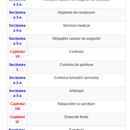
a 2-a
Secțiunea
Organele de conducere
a 3-a
Secțiunea
Serviciul medical
a 4-a
Secțiunea
Obligațiile caselor de asigurări
a 5-a
Capitolul
Controlul
VII
Secțiunea
Controlul de gestiune
1
Secțiunea
Controlul furnizării serviciilor
a 2-a
Secțiunea
Arbitrajul
a 3-a
Capitolul
Răspunderi și sancțiuni
VIII
Capitolul
Dispoziții finale
IX