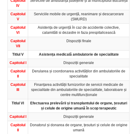
Capitolul
Serviciile de ambulanță județene și al municipiului București
IV
Capitolul
Serviciile mobile de urgență, reanimare și descarcerare
V
(SMURD)
Capitolul
Asistența de urgență în caz de accidente colective,
VI
calamităti si dezastre in faza prespitalicească
Capitolul
Dispoziții finale
VII
Titlul V
Asistența medicală ambulatorie de specialitate
Capitolul I
Dispoziții generale
Capitolul
Derularea și coordonarea activităților din ambulatoriile de
II
specialitate
Capitolul
Finanțarea activității furnizorilor de servicii medicale de
III
specialitate din ambulatoriile de specialitate, laboratoare și
centre multifuncționale
Titlul VI
Efectuarea prelevării și transplantului de organe, țesuturi
și celule de origine umană în scop terapeutic
Capitolul I
Dispoziții generale
Capitolul
Donatorul și donarea de organe, țesuturi și celule de origine
II
umană