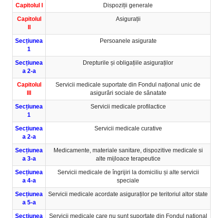
Capitolul I
Dispoziții generale
Capitolul
Asigurații
II
Secțiunea
Persoanele asigurate
1
Secțiunea
Drepturile și obligațiile asiguraților
a 2-a
Capitolul
Servicii medicale suportate din Fondul național unic de
III
asigurări sociale de sănatate
Secțiunea
Servicii medicale profilactice
1
Secțiunea
Servicii medicale curative
a 2-a
Secțiunea
Medicamente, materiale sanitare, dispozitive medicale si
a 3-a
alte mijloace terapeutice
Secțiunea
Servicii medicale de îngrijiri la domiciliu și alte servicii
a 4-a
speciale
Secțiunea
Servicii medicale acordate asiguraților pe teritoriul altor state
a 5-a
Secțiunea
Servicii medicale care nu sunt suportate din Fondul național