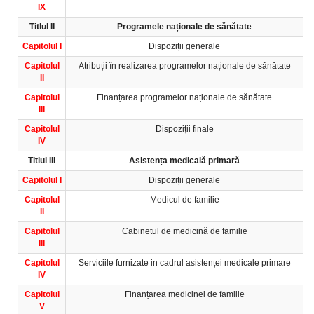
IX
Titlul II
Programele naționale de sănătate
Capitolul I
Dispoziții generale
Capitolul
Atribuții în realizarea programelor naționale de sănătate
II
Capitolul
Finanțarea programelor naționale de sănătate
III
Capitolul
Dispoziții finale
IV
Titlul III
Asistența medicală primară
Capitolul I
Dispoziții generale
Capitolul
Medicul de familie
II
Capitolul
Cabinetul de medicină de familie
III
Capitolul
Serviciile furnizate in cadrul asistenței medicale primare
IV
Capitolul
Finanțarea medicinei de familie
V