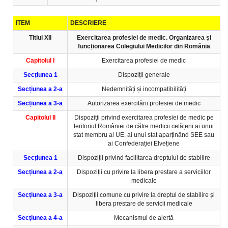
ITEM
DESCRIERE
Titlul XII
Exercitarea profesiei de medic. Organizarea și
funcționarea Colegiului Medicilor din România
Capitolul I
Exercitarea profesiei de medic
Secțiunea 1
Dispoziții generale
Secțiunea a 2-a
Nedemnități și incompatibilități
Secțiunea a 3-a
Autorizarea exercitării profesiei de medic
Capitolul II
Dispoziții privind exercitarea profesiei de medic pe
teritoriul României de către medicii cetățeni ai unui
stat membru al UE, ai unui stat aparținând SEE sau
ai Confederației Elvețiene
Secțiunea 1
Dispoziții privind facilitarea dreptului de stabilire
Secțiunea a 2-a
Dispoziții cu privire la libera prestare a serviciilor
medicale
Secțiunea a 3-a
Dispoziții comune cu privire la dreptul de stabilire și
libera prestare de servicii medicale
Secțiunea a 4-a
Mecanismul de alertă