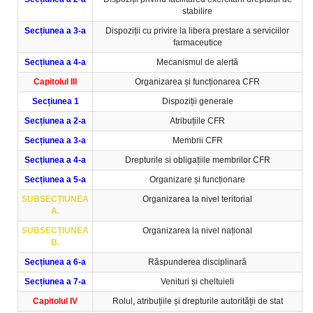
stabilire
Secțiunea a 3-a
Dispoziții cu privire la libera prestare a serviciilor
farmaceutice
Secțiunea a 4-a
Mecanismul de alertă
Capitolul III
Organizarea și funcționarea CFR
Secțiunea 1
Dispoziții generale
Secțiunea a 2-a
Atribuțiile CFR
Secțiunea a 3-a
Membrii CFR
Secțiunea a 4-a
Drepturile si obligațiile membrilor CFR
Secțiunea a 5-a
Organizare și funcționare
SUBSECȚIUNEA
Organizarea la nivel teritorial
A.
SUBSECȚIUNEA
Organizarea la nivel național
B.
Secțiunea a 6-a
Răspunderea disciplinară
Secțiunea a 7-a
Venituri și cheltuieli
Capitolul IV
Rolul, atribuțiile și drepturile autorității de stat