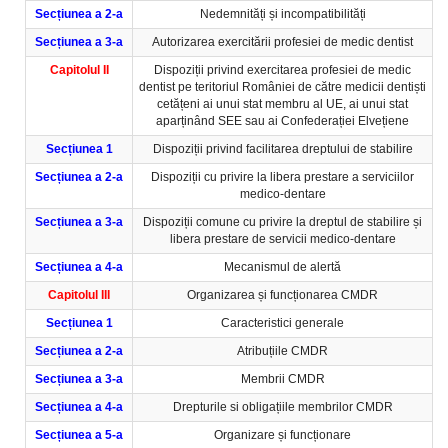
Secțiunea a 2-a
Nedemnități și incompatibilități
Secțiunea a 3-a
Autorizarea exercitării profesiei de medic dentist
Capitolul II
Dispoziții privind exercitarea profesiei de medic
dentist pe teritoriul României de către medicii dentiști
cetățeni ai unui stat membru al UE, ai unui stat
aparținând SEE sau ai Confederației Elvețiene
Secțiunea 1
Dispoziții privind facilitarea dreptului de stabilire
Secțiunea a 2-a
Dispoziții cu privire la libera prestare a serviciilor
medico-dentare
Secțiunea a 3-a
Dispoziții comune cu privire la dreptul de stabilire și
libera prestare de servicii medico-dentare
Secțiunea a 4-a
Mecanismul de alertă
Capitolul III
Organizarea și funcționarea CMDR
Secțiunea 1
Caracteristici generale
Secțiunea a 2-a
Atribuțiile CMDR
Secțiunea a 3-a
Membrii CMDR
Secțiunea a 4-a
Drepturile si obligațiile membrilor CMDR
Secțiunea a 5-a
Organizare și funcționare