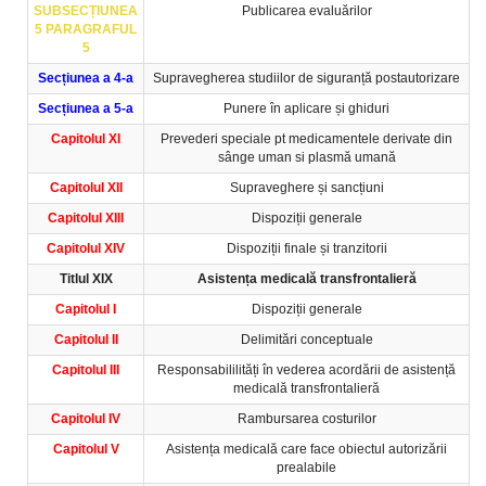
SUBSECȚIUNEA
Publicarea evaluărilor
5 PARAGRAFUL
5
Secțiunea a 4-a
Supravegherea studiilor de siguranță postautorizare
Secțiunea a 5-a
Punere în aplicare și ghiduri
Capitolul XI
Prevederi speciale pt medicamentele derivate din
sânge uman si plasmă umană
Capitolul XII
Supraveghere și sancțiuni
Capitolul XIII
Dispoziții generale
Capitolul XIV
Dispoziții finale și tranzitorii
Titlul XIX
Asistența medicală transfrontalieră
Capitolul I
Dispoziții generale
Capitolul II
Delimitări conceptuale
Capitolul III
Responsabililități în vederea acordării de asistență
medicală transfrontalieră
Capitolul IV
Rambursarea costurilor
Capitolul V
Asistența medicală care face obiectul autorizării
prealabile