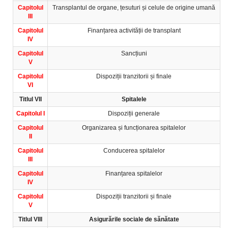
Capitolul
Transplantul de organe, țesuturi și celule de origine umană
III
Capitolul
Finanțarea activității de transplant
IV
Capitolul
Sancțiuni
V
Capitolul
Dispoziții tranzitorii și finale
VI
Titlul VII
Spitalele
Capitolul I
Dispoziții generale
Capitolul
Organizarea și funcționarea spitalelor
II
Capitolul
Conducerea spitalelor
III
Capitolul
Finanțarea spitalelor
IV
Capitolul
Dispoziții tranzitorii și finale
V
Titlul VIII
Asigurările sociale de sănătate