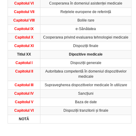
Capitolul VI
Cooperarea în domeniul asistenței medicale
Capitolul VII
Rețelele europene de referință
Capitolul VIII
Bolile rare
Capitolul IX
e-Sănătatea
Capitolul X
Cooperarea privind evaluarea tehnologiei medicale
Capitolul XI
Dispoziții finale
Titlul XX
Dipozitive medicale
Capitolul I
Dispoziții generale
Capitolul II
Autoritatea competentă în domeniul dispozitivelor
medicale
Capitolul III
Supravegherea dispozitivelor medicale în utilizare
Capitolul IV
Sancțiuni
Capitolul V
Baza de date
Capitolul VI
Dispoziții tranzitorii și finale
NOTĂ