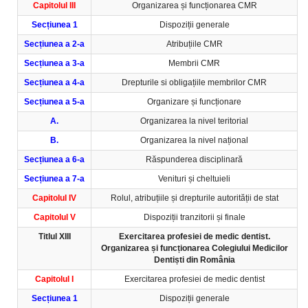
Capitolul III
Organizarea și funcționarea CMR
Secțiunea 1
Dispoziții generale
Secțiunea a 2-a
Atribuțiile CMR
Secțiunea a 3-a
Membrii CMR
Secțiunea a 4-a
Drepturile si obligațiile membrilor CMR
Secțiunea a 5-a
Organizare și funcționare
A.
Organizarea la nivel teritorial
B.
Organizarea la nivel național
Secțiunea a 6-a
Răspunderea disciplinară
Secțiunea a 7-a
Venituri și cheltuieli
Capitolul IV
Rolul, atribuțiile și drepturile autorității de stat
Capitolul V
Dispoziții tranzitorii și finale
Titlul XIII
Exercitarea profesiei de medic dentist.
Organizarea și funcționarea Colegiului Medicilor
Dentiști din România
Capitolul I
Exercitarea profesiei de medic dentist
Secțiunea 1
Dispoziții generale