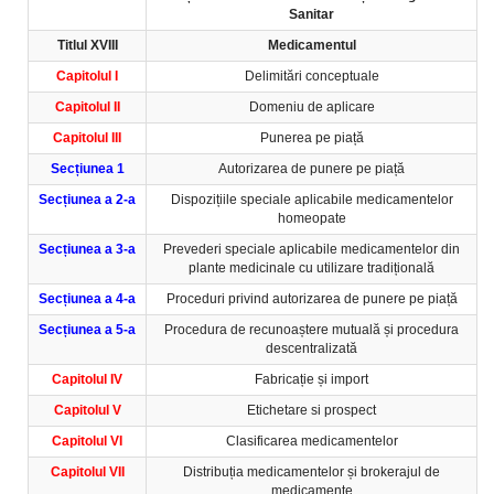
Sanitar
Titlul XVIII
Medicamentul
Capitolul I
Delimitări conceptuale
Capitolul II
Domeniu de aplicare
Capitolul III
Punerea pe piață
Secțiunea 1
Autorizarea de punere pe piață
Secțiunea a 2-a
Dispozițiile speciale aplicabile medicamentelor
homeopate
Secțiunea a 3-a
Prevederi speciale aplicabile medicamentelor din
plante medicinale cu utilizare tradițională
Secțiunea a 4-a
Proceduri privind autorizarea de punere pe piață
Secțiunea a 5-a
Procedura de recunoaștere mutuală și procedura
descentralizată
Capitolul IV
Fabricație și import
Capitolul V
Etichetare si prospect
Capitolul VI
Clasificarea medicamentelor
Capitolul VII
Distribuția medicamentelor și brokerajul de
medicamente