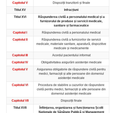
Capitolul V
Dispoziții tranzitorii și finale
Titlul XV
Infracțiuni
Titlul XVI
Răspunderea civilă a personalului medical și a
furnizorului de produse și servicii medicale,
sanitare și farmaceutice
Capitolul I
Răspunderea civilă a personalului medical
Capitolul II
Răspunderea civilă a furnizorilor de servicii
medicale, materiale sanitare, aparatură, dispozitive
medicale și medicamente
Capitolul III
Acordul pacientului informat
Capitolul IV
Obligativitatea asigurării asistenței medicale
Capitolul V
Asigurarea obligatorie de răspundere civilă pentru
medici, farmaciști și alte persoane din domeniul
asistenței medicale
Capitolul VI
Procedura de stabilire a cazurilor de răspundere
civilă pentru medici, farmaciști și alte persoane din
domeniul asistenței medicale
Capitolul VII
Dispoziții finale
Titlul XVII
Înființarea, organizarea și funcționarea Școlli
Naționale de Sănătate Publică și Management