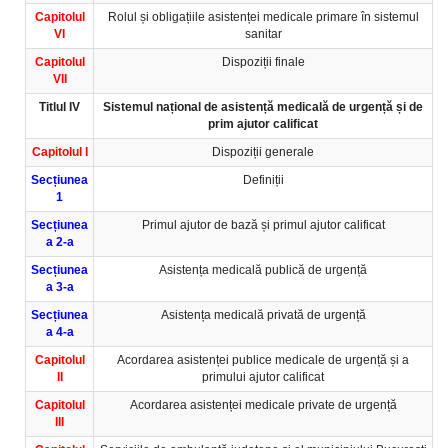
Capitolul
Rolul și obligațiile asistenței medicale primare în sistemul
VI
sanitar
Capitolul
Dispoziții finale
VII
Titlul IV
Sistemul național de asistență medicală de urgență și de
prim ajutor calificat
Capitolul I
Dispoziții generale
Secțiunea
Definiții
1
Secțiunea
Primul ajutor de bază și primul ajutor calificat
a 2-a
Secțiunea
Asistența medicală publică de urgență
a 3-a
Secțiunea
Asistența medicală privată de urgență
a 4-a
Capitolul
Acordarea asistenței publice medicale de urgență și a
II
primului ajutor calificat
Capitolul
Acordarea asistenței medicale private de urgență
III