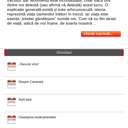
trecutul, dar fenomenul este incontestabil, chiar dacă unii
dintre noi detestă (sau afirmă că detestă) acest lucru. O
explicație generală există și este arhicunoscută: istoria
reprezintă viața oamenilor trăitori în trecut, iar viața este
esența „trestiei gânditoare” numite om. Cum să nu fim atrași
de viață, adică de noi înșine, de soarta noastră ...
citeste mai mult...
Orizonturi
„Taxa pe viciu“
02/03
Despre Canamed
03/06
Sunt bani
12/11
Finanțarea medicamentelor
07/06