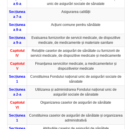
a 6-a
unic de asigurări sociale de sănatate
Secțiunea
Asigurarea calității
a 7-a
Secțiunea
Acțiuni comune pentru sănătate
a 8-a
Secțiunea
Evaluarea furnizorilor de servicii medicale, de dispozitive
a 9-a
medicale, de medicamente și materiale sanitare
Capitolul
Relațiile caselor de asigurări de sănătate cu furnizorii de
IV
servicii medicale, de dispozitive medicale și medicamente
Capitolul
Finanțarea serviciilor medicale, a medicamentelor și
V
dispozitivelor medicale
Secțiunea
Constituirea Fondului național unic de asigurări sociale de
1
sănatate
Secțiunea
Utilizarea și administrarea Fondului național unic de
a 2-a
asigurări sociale de sănatate
Capitolul
Organizarea caselor de asigurări de sănătate
VI
Secțiunea
Constituirea caselor de asigurări de sănătate și organizarea
1
administrativă
Secțiunea
Atribuțiile caselor de asigurări de sănătate