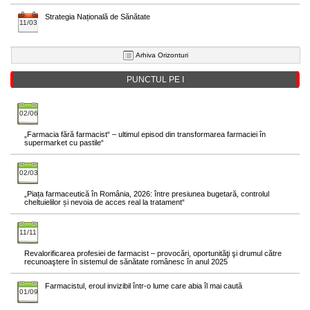
Strategia Națională de Sănătate
11/03
Arhiva Orizonturi
PUNCTUL PE I
02/06
„Farmacia fără farmacist“ – ultimul episod din transformarea farmaciei în
supermarket cu pastile“
02/03
„Piața farmaceutică în România, 2026: între presiunea bugetară, controlul
cheltuielilor și nevoia de acces real la tratament“
11/11
Revalorificarea profesiei de farmacist – provocări, oportunităţi şi drumul către
recunoaştere în sistemul de sănătate românesc în anul 2025
Farmacistul, eroul invizibil într-o lume care abia îl mai caută
01/09