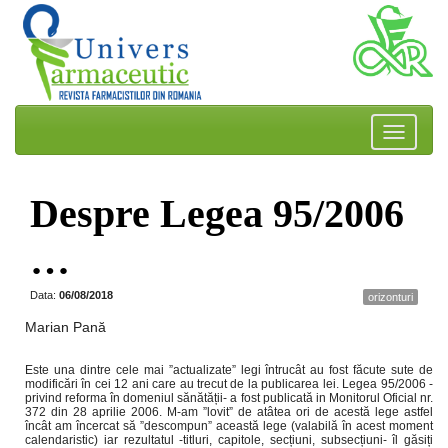
Despre Legea 95/2006
…
Data:
06/08/2018
orizonturi
Marian Pană
Este una dintre cele mai ”actualizate” legi întrucât au fost făcute sute de
modificări în cei 12 ani care au trecut de la publicarea lei. Legea 95/2006 -
privind reforma în domeniul sănătății- a fost publicată in Monitorul Oficial nr.
372 din 28 aprilie 2006. M-am ”lovit” de atâtea ori de acestă lege astfel
încât am încercat să ”descompun” această lege (valabilă în acest moment
calendaristic) iar rezultatul -titluri, capitole, secțiuni, subsecțiuni- îl găsiți