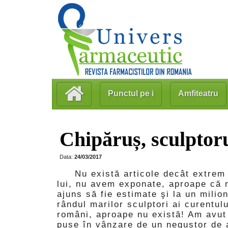
Punctul pe i
Amfiteatru
Chipăruș, sculptoru
Data:
24/03/2017
Nu există articole decât extrem d
lui, nu avem exponate, aproape că n
ajuns să fie estimate şi la un milio
rândul marilor sculptori ai curentul
români, aproape nu există! Am avut 
puse în vânzare de un negustor de a