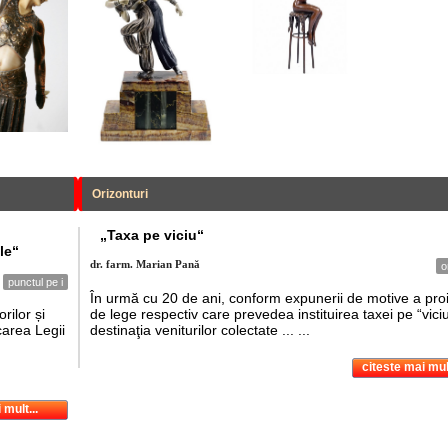
Orizonturi
„Taxa pe viciu“
le“
dr. farm. Marian Pană
o
punctul pe i
În urmă cu 20 de ani, conform expunerii de motive a proi
rilor și
de lege respectiv care prevedea instituirea taxei pe “viciu
carea Legii
destinaţia veniturilor colectate ... ...
citeste mai mult
 mult...