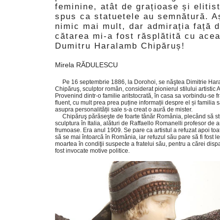
feminine, atât de grațioase și eliti
spus ca statuetele au semnătură. A
nimic mai mult, dar admirația față 
cătarea mi-a fost răsplătită cu ace
Dumitru Haralamb Chipăruș!
Mirela RĂDULESCU
Pe 16 septembrie 1886, la Dorohoi, se năştea Dimitrie Ha
Chipăruş, sculptor român, considerat pionierul stilului artistic 
Provenind dintr-o familie aritstocrată, în casa sa vorbindu-se 
fluent, cu mult prea prea puține informații despre el și familia 
asupra personalității sale s-a creat o aură de mister.
Chipăruş părăseşte de foarte tânăr România, plecând să s
sculptura în Italia, alături de Raffaello Romanelli profesor de a
frumoase. Era anul 1909. Se pare ca artistul a refuzat apoi toa
să se mai întoarcă în România, iar refuzul său pare să fi fost l
moartea în condiţii suspecte a fratelui său, pentru a cărei dispar
fost invocate motive politice.