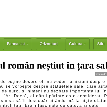
Farmacist
Orizonturi
Cultura
Stiri
l român neștiut în țara sa
reteta de
e puține despre el, nu vedem emisiuni despre 
u se vorbeşte despre statuetele sale, care ast
n de euro, și nimeni nu dezbate importanţa lui în
ui “Art Deco”, al cărui părinte este considerat. 
șansa să îl descopăr uitându-mă la niște statu
ntichități. Eram fascinată de câteva siluete