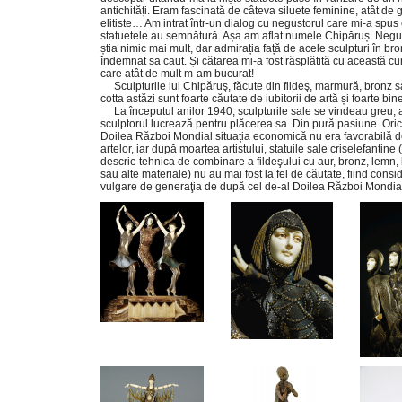
antichități. Eram fascinată de câteva siluete feminine, atât de 
elitiste… Am intrat într-un dialog cu negustorul care mi-a spus
statuetele au semnătură. Așa am aflat numele Chipăruș. Negu
știa nimic mai mult, dar admirația față de acele sculpturi în br
îndemnat sa caut. Și cătarea mi-a fost răsplătită cu această c
care atât de mult m-am bucurat!
Sculpturile lui Chipăruş, făcute din fildeş, marmură, bronz s
cotta astăzi sunt foarte căutate de iubitorii de artă și foarte bin
La începutul anilor 1940, sculpturile sale se vindeau greu, a
sculptorul lucrează pentru plăcerea sa. Din pură pasiune. Ori
Doilea Război Mondial situația economică nu era favorabilă de
artelor, iar după moartea artistului, statuile sale criselefantine
descrie tehnica de combinare a fildeşului cu aur, bronz, lemn, l
sau alte materiale) nu au mai fost la fel de căutate, fiind consi
vulgare de generaţia de după cel de-al Doilea Război Mondia