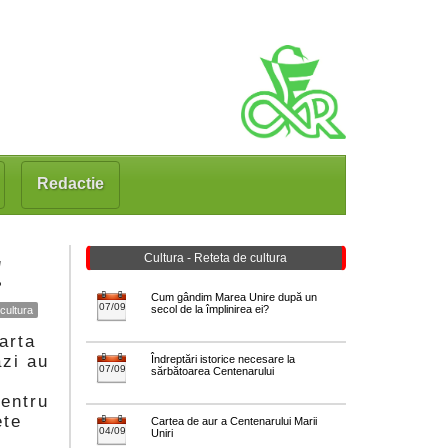
Redactie
!
Cultura - Reteta de cultura
Cum gândim Marea Unire după un
07/09
secol de la împlinirea ei?
 cultura
arta
ăzi au
Îndreptări istorice necesare la
07/09
sărbătoarea Centenarului
Pentru
ete
Cartea de aur a Centenarului Marii
04/09
Uniri