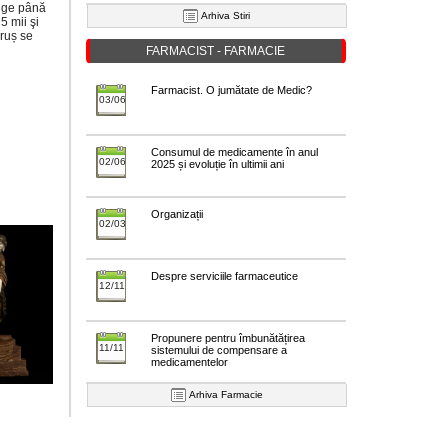
unge până
Arhiva Stiri
5 mii şi
ăruș se
FARMACIST - FARMACIE
Farmacist. O jumătate de Medic?
03/06
Consumul de medicamente în anul
02/06
2025 și evoluție în ultimii ani
Organizații
02/03
Despre serviciile farmaceutice
12/11
Propunere pentru îmbunătățirea
11/11
sistemului de compensare a
medicamentelor
Arhiva Farmacie