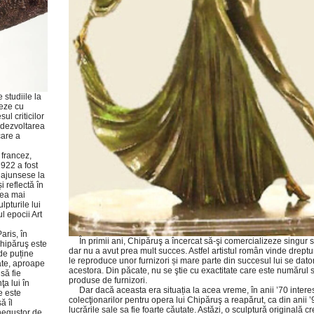
 studiile la
eze cu
ul criticilor
 dezvoltarea
care a
 francez,
1922 a fost
 ajunsese la
 reflectă în
cea mai
lpturile lui
l epocii Art
aris, în
În primii ani, Chipăruş a încercat să-şi comercializeze singur s
Chipăruş este
dar nu a avut prea mult succes. Astfel artistul român vinde dreptu
de puține
le reproduce unor furnizori și mare parte din succesul lui se dat
ate, aproape
acestora. Din păcate, nu se ştie cu exactitate care este numărul s
să fie
produse de furnizori.
a lui în
Dar dacă aceasta era situația la acea vreme, în anii ’70 intere
e este
colecţionarilor pentru opera lui Chipăruş a reapărut, ca din anii ’
ă îl
lucrările sale sa fie foarte căutate. Astăzi, o sculptură originală c
negustor de