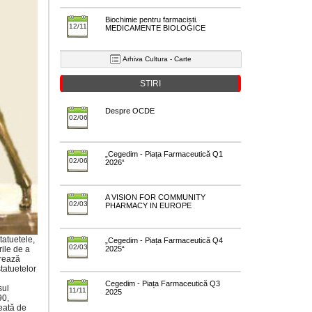
Biochimie pentru farmaciști.
12/11
MEDICAMENTE BIOLOGICE
Arhiva Cultura - Carte
STIRI
Despre OCDE
02/06
„Cegedim - Piața Farmaceutică Q1
02/06
2026“
A VISION FOR COMMUNITY
02/03
PHARMACY IN EUROPE
tatuetele,
„Cegedim - Piața Farmaceutică Q4
02/03
rile de a
2025“
orează
tatuetelor
Cegedim - Piața Farmaceutică Q3
sul
11/11
2025
90,
reată de