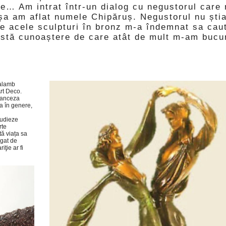
ste… Am intrat într-un dialog cu negustorul care
șa am aflat numele Chipăruș. Negustorul nu ști
de acele sculpturi în bronz m-a îndemnat sa caut
astă cunoaștere de care atât de mult m-am bucu
ralamb
Art Deco.
franceza
sa în genere,
tudieze
rte
tă viața sa
egat de
iţie ar fi