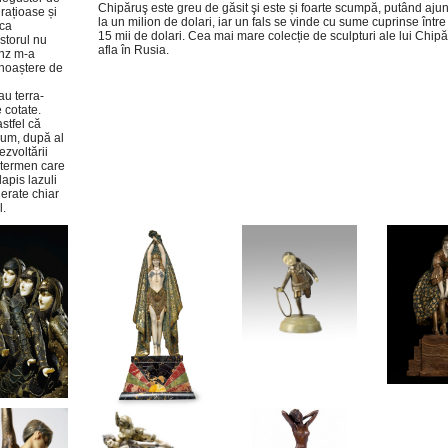
Chipăruş este greu de găsit şi este și foarte scumpă, putând aj
grațioase și
la un milion de dolari, iar un fals se vinde cu sume cuprinse între 
 ca
15 mii de dolari. Cea mai mare colecție de sculpturi ale lui Chip
storul nu
afla în Rusia.
onz m-a
unoaștere de
au terra-
e cotate.
stfel că
cum, după al
zvoltării
 (termen care
apis lazuli
derate chiar
l.