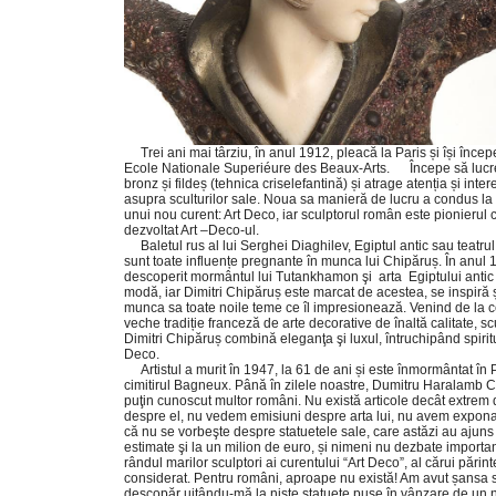
Trei ani mai târziu, în anul 1912, pleacă la Paris și își începe
Ecole Nationale Superiéure des Beaux-Arts. Începe să lucr
bronz și fildeș (tehnica criselefantină) și atrage atenția și interes
asupra sculturilor sale. Noua sa manieră de lucru a condus la
unui nou curent: Art Deco, iar sculptorul român este pionierul 
dezvoltat Art –Deco-ul.
Baletul rus al lui Serghei Diaghilev, Egiptul antic sau teatrul
sunt toate influențe pregnante în munca lui Chipăruș. În anul 
descoperit mormântul lui Tutankhamon şi arta Egiptului antic
modă, iar Dimitri Chipăruș este marcat de acestea, se inspiră și
munca sa toate noile teme ce îl impresionează. Venind de la 
veche tradiție franceză de arte decorative de înaltă calitate, scu
Dimitri Chipăruș combină eleganţa şi luxul, întruchipând spiritu
Deco.
Artistul a murit în 1947, la 61 de ani și este înmormântat în P
cimitirul Bagneux. Până în zilele noastre, Dumitru Haralamb 
puţin cunoscut multor români. Nu există articole decât extrem 
despre el, nu vedem emisiuni despre arta lui, nu avem expon
că nu se vorbeşte despre statuetele sale, care astăzi au ajuns 
estimate şi la un milion de euro, și nimeni nu dezbate importanţ
rândul marilor sculptori ai curentului “Art Deco”, al cărui părint
considerat. Pentru români, aproape nu există! Am avut șansa s
descopăr uitându-mă la niște statuete puse în vânzare de un 