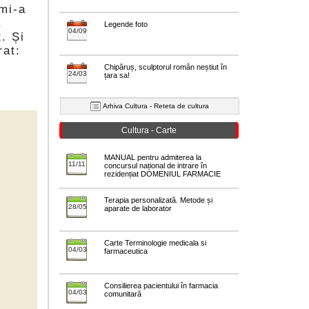
 mi-a
a
Legende foto
04/09
. Și
rat:
Chipăruș, sculptorul român neștiut în
24/03
țara sa!
Arhiva Cultura - Reteta de cultura
Cultura - Carte
MANUAL pentru admiterea la
11/11
concursul național de intrare în
rezidențiat DOMENIUL FARMACIE
Terapia personalizată. Metode și
28/05
aparate de laborator
Carte Terminologie medicala si
04/03
farmaceutica
Consilierea pacientului în farmacia
04/03
comunitară