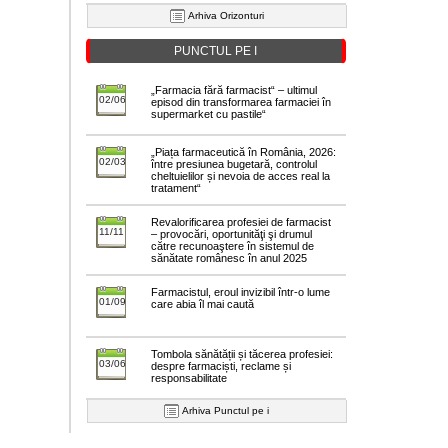
Arhiva Orizonturi
PUNCTUL PE I
„Farmacia fără farmacist“ – ultimul
02/06
episod din transformarea farmaciei în
supermarket cu pastile“
„Piața farmaceutică în România, 2026:
02/03
între presiunea bugetară, controlul
cheltuielilor și nevoia de acces real la
tratament“
Revalorificarea profesiei de farmacist
11/11
– provocări, oportunităţi şi drumul
către recunoaştere în sistemul de
sănătate românesc în anul 2025
Farmacistul, eroul invizibil într-o lume
01/09
care abia îl mai caută
Tombola sănătății și tăcerea profesiei:
03/06
despre farmaciști, reclame și
responsabilitate
Arhiva Punctul pe i