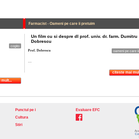
Farmacist - Oameni pe care ii pretuim
Un film cu si despre dl prof. univ. dr. farm. Dumitru
Dobrescu
cogito
Prof. Dobrescu
oameni pe care ii
...
citeste mai mult
 mult...
Punctul pe i
Evaluare EFC
Cultura
Stiri
Ace
Col