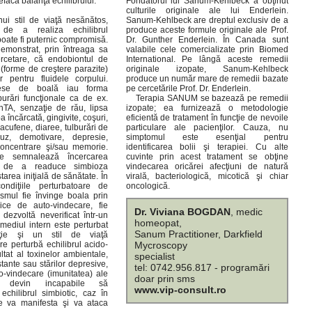
efacă balanţa echilibrului.
Fondatorul lui Sanum-Kehlbeck a obţinut
culturile originale ale lui Enderlein.
ui stil de viaţă nesănătos,
Sanum-Kehlbeck are dreptul exclusiv de a
a de a realiza echilibrul
produce aceste formule originale ale Prof.
poate fi puternic compromisă.
Dr. Gunther Enderlein. În Canada sunt
emonstrat, prin întreaga sa
valabile cele comercializate prin Biomed
cetare, că endobiontul de
International. Pe lângă aceste remedii
 (forme de creştere parazite)
originale izopate, Sanum-Kehlbeck
 pentru fluidele corpului.
produce un număr mare de remedii bazate
ese de boală iau forma
pe cercetările Prof. Dr. Enderlein.
burări funcţionale ca de ex.
Terapia SANUM se bazează pe remedii
hTA, senzaţie de rău, lipsa
izopate; ea furnizează o metodologie
ba încărcată, gingivite, coşuri,
eficientă de tratament în funcţie de nevoile
 acufene, diaree, tulburări de
particulare ale pacienţilor. Cauza, nu
z, demotivare, depresie,
simptomul este esenţial pentru
concentrare şi/sau memorie.
identificarea bolii şi terapiei. Cu alte
le semnalează încercarea
cuvinte prin acest tratament se obţine
i de a readuce simbioza
vindecarea oricărei afecţiuni de natură
tarea iniţială de sănătate. În
virală, bacteriologică, micotică şi chiar
ondiţiile perturbatoare de
oncologică.
smul fie învinge boala prin
gice de auto-vindecare, fie
Dr. Viviana BOGDAN
, medic
dezvoltă neverificat într-un
homeopat,
Sanum Practitioner, Darkfield
riţie şi un stil de viaţă
e perturbă echilibrul acido-
Mycroscopy
ltat al toxinelor ambientale,
specialist
stante sau stărilor depresive,
tel: 0742.956.817 - programări
o-vindecare (imunitatea) ale
doar prin sms
ui devin incapabile să
www.vip-consult.ro
echilibrul simbiotic, caz în
e va manifesta şi va ataca