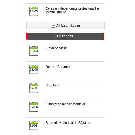
Ce este independența profesională a
28/05
farmacistului?
Arhiva amfiteatru
Orizonturi
„Taxa pe viciu“
02/03
Despre Canamed
03/06
Sunt bani
12/11
Finanțarea medicamentelor
07/06
Strategia Națională de Sănătate
11/03