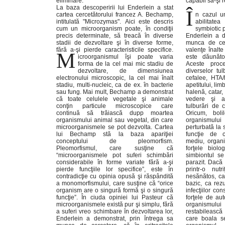
eliminare.
capabil să-şi r
La baza descoperirii lui Enderlein a stat
Î
cartea cercetătorului francez A. Bechamp,
n cazul un
intitulată "Microzymas". Aici este descris
abilitate
cum un microorganism poate, în condiţii
symbiotic 
precis determinate, să treacă în diverse
Enderlein a d
stadii de dezvoltare şi în diverse forme,
munca de cer
fără a-şi pierde caracteristicile specifice.
valenţe înalte
M
icroorganismul îşi poate varia
este dăunător
forma de la cel mai mic stadiu de
Aceste proc
dezvoltare, de dimensiunea
diverselor tul
electronului microscopic, la cel mai înalt
cefalee, HTA/
stadiu, multi-nucleic, ca de ex. în bacterie
apetitului, lim
sau fung. Mai mult, Bechamp a demonstrat
halenă, catar,
că toate celulele vegetale şi animale
vedere şi au
conţin particule microscopice care
tulburări de 
continuă să trăiască dupp moartea
Oricum, boli
organismului animal sau vegetal, din care
organismulu
microorganismele se pot dezvolta. Cartea
perturbată la s
lui Bechamp stă la baza apariţiei
funcţie de c
conceptului de pleomorfism.
mediu, organi
Pleomorfismul, care susţine că
forţele biolo
“microorganismele pot suferi schimbări
simbiontul se 
considerabile în forme variate fără a-şi
parazit. Dacă mediul intern este perturbat
pierde funcţiile lor specifice”, este în
printr-o nut
contradicţie cu opinia opusă şi răspândită
nesănătos, car
a monomorfismului, care susţine că “orice
bazic, ca rezu
organism are o singură formă şi o singură
infecţiilor con
funcţie”. În ciuda opiniei lui Pasteur că
forţele de aut
microorganismele există pur şi simplu, fără
organismul
a suferi vreo schimbare în dezvoltarea lor,
restabilească 
Enderlein a demonstrat, prin întrega sa
care boala s