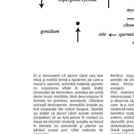
El a descoperit că atunci când cea mai
fiecărui or
mică şi mobilă formă a bacteriei, pe care a
primitiv de or
numit-o spermit, schimbă material genetic
varia forma 
cu organisme aflate în stadii înalte
exogeni.
(evoluate) de dezvoltare, acestea din urmă
Prin examina
devin brusc invizibile, fiind descompuse în
microscopiei 
formele lor primitive, avirulente. Utilizând
a observat că
această descoperire, remediile izopate au
care le-a numi
fost preparate din culturi fungice. Studiile
simbioză natu
au arătat că atunci când aceste remedii
beneficii mutuale. Sub influenţ
(izopatice) vii au fost aduse în contact cu
externi, endob
mase de microbi virulenţi, aceştia au trecut
dezvoltă proc
în formele lor avirulente şi ulterior au
disturbatoare 
părăsit corpul prin căile naturale de
Dacă organis