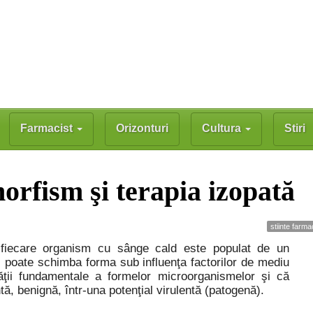
Farmacist
Orizonturi
Cultura
Stiri
orfism şi terapia izopată
stiinte farm
fiecare organism cu sânge cald este populat de un
i poate schimba forma sub influenţa factorilor de mediu
ităţii fundamentale a formelor microorganismelor şi că
tă, benignă, într-una potenţial virulentă (patogenă).