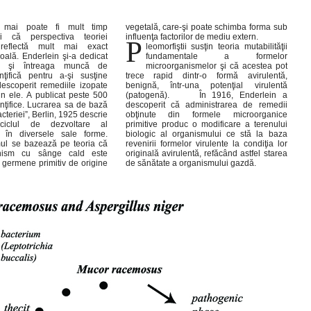
influenţa factorilor de mediu extern.
P
leomorfiştii susţin teoria mutabilităţii
fundamentale a formelor
microorganismelor şi că acestea pot
trece rapid dintr-o formă avirulentă,
benignă, într-una potenţial virulentă
(patogenă). În 1916, Enderlein a
descoperit că administrarea de remedii
obţinute din formele microorganice
primitive produc o modificare a terenului
biologic al organismului ce stă la baza
revenirii formelor virulente la condiţia lor
originală avirulentă, refăcând astfel starea
de sănătate a organismului gazdă.