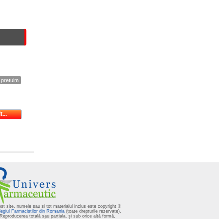
 pretuim
...
st site, numele sau si tot materialul inclus este copyright ©
egiul Farmacistilor din Romania
(toate drepturile rezervate).
Reproducerea totală sau parțiala, și sub orice altă formă,