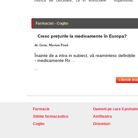
munca de cercetare, că în eritrocitele
organismul.
Farmacist - Cogito
Cresc prețurile la medicamente în Europa?
dr. farm. Marian Pană
Înainte de a intra in subiect, vă reamintesc definițiile:
- medicamente Rx ...
...
citeste mai
Farmacie
Oameni pe care ii pretuim
Stiinte farmaceutice
Amfiteatru
Cogito
Orizonturi