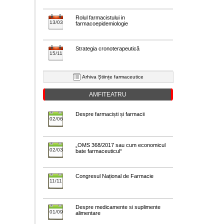
Rolul farmacistului in
13/03
farmacoepidemiologie
Strategia cronoterapeutică
15/11
Arhiva Științe farmaceutice
AMFITEATRU
Despre farmaciști și farmacii
02/06
„OMS 368/2017 sau cum economicul
02/03
bate farmaceuticul“
Congresul Național de Farmacie
11/11
Despre medicamente si suplimente
01/09
alimentare