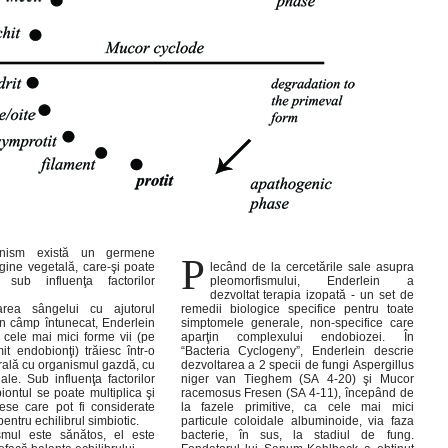
ganism există un germene
P
igine vegetală, care-şi poate
lecând de la cercetările sale asupra
sub influenţa factorilor
pleomorfismului, Enderlein a
dezvoltat terapia izopată - un set de
rea sângelui cu ajutorul
remedii biologice specifice pentru toate
în câmp întunecat, Enderlein
simptomele generale, non-specifice care
 cele mai mici forme vii (pe
aparţin complexului endobiozei. În
t endobionţi) trăiesc într-o
“Bacteria Cyclogeny”, Enderlein descrie
rală cu organismul gazdă, cu
dezvoltarea a 2 specii de fungi Aspergillus
a factorilor
niger van Tieghem (SA 4-20) şi Mucor
iontul se poate multiplica şi
racemosus Fresen (SA 4-11), începând de
ese care pot fi considerate
la fazele primitive, ca cele mai mici
pentru echilibrul simbiotic.
particule coloidale albuminoide, via faza
mul este sănătos, el este
bacterie, în sus, la stadiul de fung.