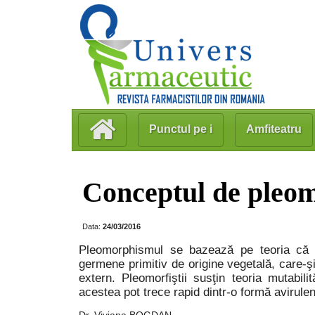
Punctul pe i
Amfiteatru
Conceptul de pleom
Data:
24/03/2016
Pleomorphismul se bazează pe teoria că 
germene primitiv de origine vegetală, care-ş
extern. Pleomorfiştii susţin teoria mutabil
acestea pot trece rapid dintr-o formă avirulen