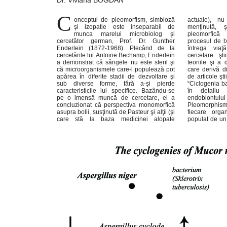
Dr. Viviana BOGDAN
C
onceptul de pleomorfism, simbioză
actuale), nu mai poate fi mult timp
vegetală, care-şi poate schimba forma sub
şi izopatie este inseparabil de
menţinută, şi că perspectiva teoriei
munca marelui microbiolog şi
pleomorfică reflectă mult mai exact
cercetător german, Prof. Dr. Gunther
procesul de boală. Enderlein şi-a dedicat
Enderlein (1872-1968). Plecând de la
întrega viaţă şi întreaga muncă de
cercetările lui Antoine Bechamp, Enderlein
cercetare ştiinţifică pentru a-şi susţine
a demonstrat că sângele nu este steril şi
teoriile şi a descoperit remediile izopate
că microorganismele care-l populează pot
care derivă din ele. A publicat peste 500
apărea în diferite stadii de dezvoltare şi
de articole ştiinţifice. Lucrarea sa de bază
sub diverse forme, fără a-şi pierde
“Ciclogenia bacteriei”, Berlin, 1925 descrie
caracteristicile lui specifice. Bazându-se
în detaliu ciclul de dezvoltare al
pe o imensă muncă de cercetare, el a
endobiontului în diversele sale forme.
concluzionat că perspectiva monomorfică
Pleomorphismul se bazează pe teoria că
asupra bolii, susţinută de Pasteur şi alţii (şi
fiecare organism cu sânge cald este
care stă la baza medicinei alopate
populat de un germene primitiv de origine