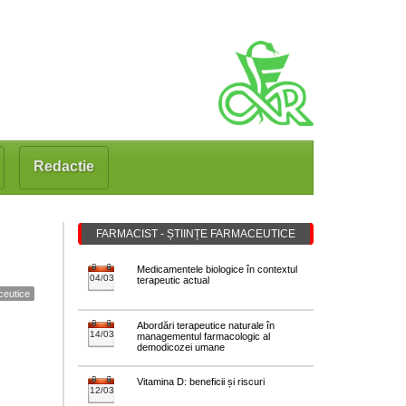
Redactie
FARMACIST - ȘTIINȚE FARMACEUTICE
Medicamentele biologice în contextul
04/03
terapeutic actual
aceutice
Abordări terapeutice naturale în
14/03
managementul farmacologic al
demodicozei umane
Vitamina D: beneficii și riscuri
12/03