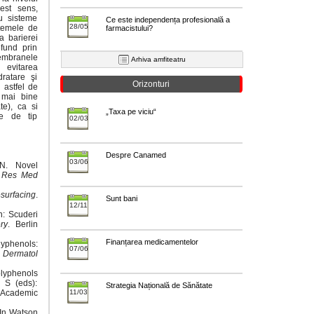
cest sens,
cu sisteme
Ce este independența profesională a
28/05
temele de
farmacistului?
a barierei
ofund prin
embranele
Arhiva amfiteatru
, evitarea
dratare şi
Orizonturi
u astfel de
e mai bine
te), ca si
„Taxa pe viciu“
le de tip
02/03
Despre Canamed
03/06
N. Novel
l Res Med
surfacing
.
Sunt bani
12/11
n: Scuderi
ry
. Berlin
Finanțarea medicamentelor
lyphenols:
07/06
 Dermatol
Polyphenols
 S (eds):
Strategia Națională de Sănătate
: Academic
11/03
 In Watson