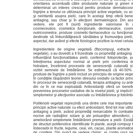
orientarea accentuată către produsele naturale şi
green m
determinat un interes crescut pentru produse dermatocos
îngrijire a tenului ce utilizeaza principii active vegetale, cu 
şi neiritantă asupra pielii, care în acelaşi timp oferă benef
antiaging, sau chiar şi în afecţiuni dermatologice. Din ac
vedere, ele pot fi (sunt) ingrediente valoroase în a
cosmeceutice,
cosmetice funcţionale, dermaceutice, cosme
nutricosmetice
, produse cosmetic-farmaceutice cu funcţionali
destinate să îmbunătăţească sănătatea şi frumuseţea pielii
aspectul, dar având şi efecte fiziologice pozitive la nivel celular
Ingredientele de origine vegetală (fitocompuşi, extracte
vegetale), s-au dovedit a fi înzestrate cu proprietăți antiaging
influențând funcționalitatea pielii, conferind fotoprotecție, p
întreținerea aspectului normal al pielii prin conferirea d
hidratare, încetinind procesele de senescență cutanată ș
vizibil semnele de îmbătrânire. Se estimează că 40-50% 
produse de îngrijire a pielii includ un principiu de origine vege
În condiţiile răspândirii teoriei stresului oxidativ ca factor prin
în procesul de senescenţă cutanată, terapia antiaging cu anti
din ce în ce mai exploatată. Antioxidanţii oferă un benefi
prevenirea proceselor oxidative de la nivelul pielii, şi implici
simptomelor şi afecţiunilor asociate cu îmbătrânirea şi fotoîmb
Polifenolii vegetali reprezintă una dintre cele mai importante
principii active naturale cu efect antioxidant, fiind tot mai utiliz
antiaging a pielii, având proprietăţi remarcabile în combate
nocive ale radiaţiilor solare şi ale poluanţilor atmosferici,
ameliorând simptomele îmbătrânirii premature a pielii. Exis
de structuri polifenolice identificate în plante, aceşti compuşi 
îndeosebi in fructe, legume, ceai, vin, cacao, plante aromatic
de conifere. Din punct de vedere chimic, ei conţin unul s