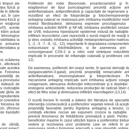
i timpuri ale
Polifenolii din rodie (flavonoide, proantocianidoli şi în
ţea fizică şi
elagitaninuri de tipul punicalaginei) prezintă acţiune ant
te în diferite
antiinflamatoare, antiproliferativă şi capacitate de regenerare a
 azi, în care
rezultând un efect de fotoprotecţie şi fotochemoprevenţie
inea fizică şi
antiaging cutanat se realizeaza prin inhibarea modificărilor morf
i relaţional
nivelul fibroblastelor, stimularea expresiei procolagenului
!!!), aceste
inhibarea activării MAPK şi NF-kB, inhibarea proliferării celula
 trăim actual
de UVB, reducerea hiperplaziei epidermei indusă de radiaţiil
e tehnologice
infiltrarii leucocitelor, care reprezintă o sursă majoră de reacţii i
ibilitatea la
şi stres oxidativ, inhibarea activităţii metaloproteinazelor matri
l, poluarea
1, -2, -3. -7, -9, -11, -12), importante în degradarea componentel
ntensitatea şi
extracelulare şi fotoîmbătrânire, si de asemenea prin 
re.
ciclooxigenazei COX-2 si a nitric oxid sintetazei inductibi
implicate în procesele de inflamaţie cutanată şi proliferare cel
lor, scăderea
12).
are, afectează
toate acestea
De asemenea, polifenolii din ceaiul verde, în special derivaţii d
e. Folosirea
(epigalocatehin-3-galat), prezintă proprietăţi remarcabile ant
dalităţi de
antiinflamatoare, imunoreglatoare şi fotoprotectoare. Pri
 a procesului
mecanisme antiaging implicate sunt inhibarea acţiunii colage
r datează de
colagenazei, atenuarea disfuncţiei mitocondriale şi a depleţiei
 civilizaţiile
endogene antioxidante, reducerea producţiei de radicali liberi 
ate ţările de
efect de filtru solar şi diminuarea infiltrării macrofagelor (13,14).
ngredientele
lor cosmetice
O scurtă trecere în revistă a datelor din literatura de specialit
 folosirea de
intervenţia cosmeceutică a polifenolilor vegetali relevă că aceşt
cin (
Ricinus
proprietăţi favorabile pentru îngrijirea antiaging a tenului, c
de trandafiri
combată efectele nocive ale expunerii cronice la radiaţiil
prevină fenomenul de îmbătrânire prematură a pielii. Pentru
beneficiilor maxime în cazul utilizării topice a polifenolilor trebu
 de vârstă,
vedere şi rezolvarea unor probleme care se referă în pri
acest aspect,
asigurarea printr-o formulare adecvată a unei absorbţii optime 