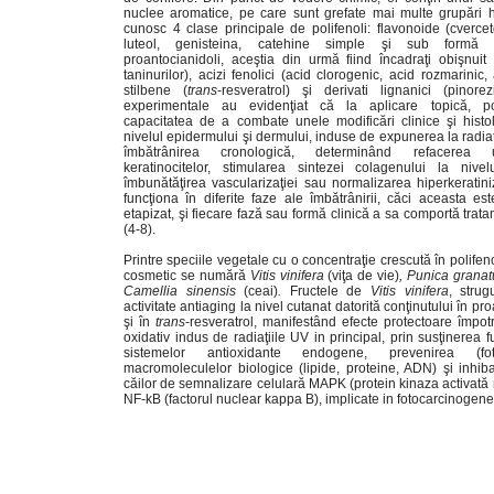
nuclee aromatice, pe care sunt grefate mai multe grupări hi
cunosc 4 clase principale de polifenoli: flavonoide (cvercet
luteol, genisteina, catehine simple şi sub formă 
proantocianidoli, aceştia din urmă fiind încadraţi obişnuit
taninurilor), acizi fenolici (acid clorogenic, acid rozmarinic, 
stilbene (
trans
-resveratrol) şi derivati lignanici (pinorez
experimentale au evidenţiat că la aplicare topică, pol
capacitatea de a combate unele modificări clinice şi histo
nivelul epidermului şi dermului, induse de expunerea la radiaţ
îmbătrânirea cronologică, determinând refacerea ultr
keratinocitelor, stimularea sintezei colagenului la nivel
îmbunătăţirea vascularizaţiei sau normalizarea hiperkeratini
funcţiona în diferite faze ale îmbătrânirii, căci aceasta e
etapizat, şi fiecare fază sau formă clinică a sa comportă trata
(4-8).
Printre speciile vegetale cu o concentraţie crescută în polifeno
cosmetic se numără
Vitis vinifera
(viţa de vie)
, Punica grana
Camellia sinensis
(ceai)
.
Fructele de
Vitis vinifera
, strug
activitate antiaging la nivel cutanat datorită conţinutului în pr
şi în
trans
-resveratrol, manifestând efecte protectoare împotr
oxidativ indus de radiaţiile UV in principal, prin susţinerea fu
sistemelor antioxidante endogene, prevenirea (foto
macromoleculelor biologice (lipide, proteine, ADN) şi inhiba
căilor de semnalizare celulară MAPK (protein kinaza activată 
NF-kB (factorul nuclear kappa B), implicate in fotocarcinogene