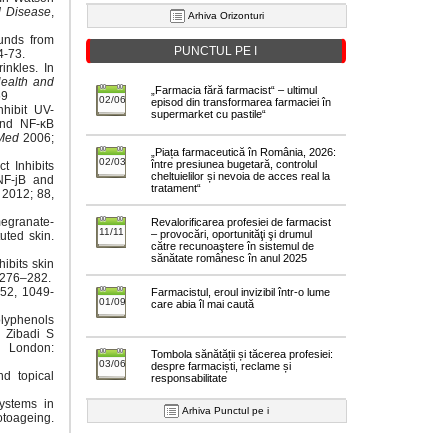
d Disease
,
Arhiva Orizonturi
unds from
PUNCTUL PE I
4-73.
nkles. In
ealth and
„Farmacia fără farmacist“ – ultimul
69
02/06
episod din transformarea farmaciei în
hibit UV-
supermarket cu pastile“
and NF-κB
 Med
2006;
„Piața farmaceutică în România, 2026:
02/03
între presiunea bugetară, controlul
t Inhibits
cheltuielilor și nevoia de acces real la
NF-jB and
tratament“
2012; 88,
megranate-
Revalorificarea profesiei de farmacist
11/11
– provocări, oportunităţi şi drumul
uted skin.
către recunoaştere în sistemul de
sănătate românesc în anul 2025
ibits skin
 276–282.
52, 1049-
Farmacistul, eroul invizibil într-o lume
01/09
care abia îl mai caută
olyphenols
, Zibadi S
I, London:
Tombola sănătății și tăcerea profesiei:
03/06
despre farmaciști, reclame și
d topical
responsabilitate
ystems in
Arhiva Punctul pe i
otoageing.