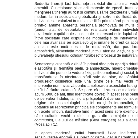
Seducţia tinereţii fără bătrâneţe a existat din cele mai vech
omenirii. Cu etaloane şi criterii marcate de epocă, frumuse
menţinerea tinereţii au fost şi continuă să fie deziderate urmări
moduri. Iar în societatea globalizată şi extrem de fluidă de
individul este valorizat în multe medii în primul rând prin imag
printr-o anume aparenţă personală promovată de multe or
(uneori atât de departată de realitatea valorii individului
deziderate capătă note accentuate. Interesant este faptul că
într-o societate care dispune de modalităţile de intervenţi
cele mai avansate pe scara evoluţiei umane (e drept că acces
acestea este încă destul de restrânsă!), dar paradoxa
atmosferică, alimentaţia modernă, ritmul alert de viaţă, ca şi i
plurivalenţa stresului cotidian “grăbesc” procesul de îmbătrâni
Senescenţa cutanată vizibilă în primul rând prin apariţia riduri
elasticităţii şi fermităţii pielii, telangiectazie, hiperpigment
individul din punct de vedere fizic, psihoemoţional şi social, 
translându-se în afectarea stării sale de bine, de sănătat
produselor cosmetice este una dintre cele mai vechi mo
intervenţie non-invazivă pentru ameliorarea aspectului fizic şi
de îmbătrânire cutanată. Se pare că utilizarea cosmeticelo
acum 6000 de ani, fiind identificate dovezi în acest sens pentru
de pe valea Indului, iar India şi Egiptul Antice sunt consider
origine ale cosmetologiei. La fel ca şi în terapeutică, i
botanice au reprezentat principalele componente ale formule
din acele timpuri, ilustrative fiind în acest sens spre exemplu
către culturile vechi a uleiului gras din seminţele de ri
communis
), uleiului de măsline (
Olea europea
) sau a apei 
(
Rosa sp.
) (1).
În epoca modernă, cultul frumuseţii fizice indiferent
sensibilizarea enormă a subiecţilor (femei, dar şi bărbaţi) la 