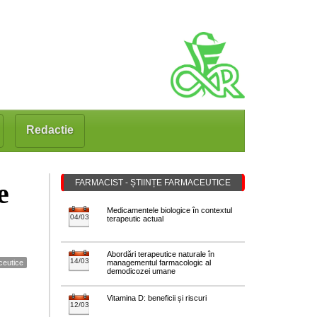
Redactie
e
FARMACIST - ȘTIINȚE FARMACEUTICE
Medicamentele biologice în contextul
04/03
terapeutic actual
Abordări terapeutice naturale în
14/03
aceutice
managementul farmacologic al
demodicozei umane
Vitamina D: beneficii și riscuri
12/03