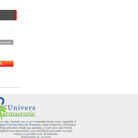
 pretuim
...
st site, numele sau si tot materialul inclus este copyright ©
egiul Farmacistilor din Romania
(toate drepturile rezervate).
Reproducerea totală sau parțiala, și sub orice altă formă,
tipărită sau electronică, sau distribuția articolelor se face
numai cu acordul scris al autorului.
WebDesign by Incorom