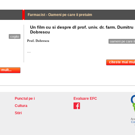
Farmacist - Oameni pe care ii pretuim
Un film cu si despre dl prof. univ. dr. farm. Dumitru
Dobrescu
cogito
Prof. Dobrescu
oameni pe care ii
...
citeste mai mult
 mult...
Punctul pe i
Evaluare EFC
Cultura
Stiri
Ace
Col