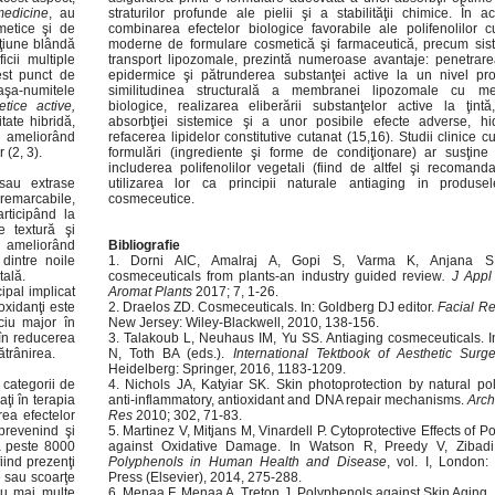
edicine
, au
straturilor profunde ale pielii şi a stabilităţii chimice. În a
metice şi de
combinarea efectelor biologice favorabile ale polifenolilor 
acţiune blândă
moderne de formulare cosmetică şi farmaceutică, precum sis
icii multiple
transport lipozomale, prezintă numeroase avantaje: penetrare
est punct de
epidermice şi pătrunderea substanţei active la un nivel pr
şa-numitele
similitudinea structurală a membranei lipozomale cu m
tice active,
biologice, realizarea eliberării substanţelor active la ţintă
tate hibridă,
absorbţiei sistemice şi a unor posibile efecte adverse, hi
, ameliorând
refacerea lipidelor constitutive cutanat (15,16). Studii clinice c
 (2, 3).
formulări (ingrediente şi forme de condiţionare) ar susţin
includerea polifenolilor vegetali (fiind de altfel şi recomanda
 sau extrase
utilizarea lor ca principii naturale antiaging in produse
 remarcabile,
cosmeceutice.
articipând la
e textură şi
i ameliorând
Bibliografie
dintre noile
Dorni AIC, Amalraj A, Gopi S, Varma K, Anjana S
tală.
cosmeceuticals from plants-an industry guided review
. J App
cipal implicat
Aromat Plants
2017; 7, 1-26.
oxidanţi este
Draelos ZD. Cosmeceuticals. In: Goldberg DJ editor.
Facial Re
ciu major în
New Jersey: Wiley-Blackwell, 2010, 138-156.
t în reducerea
Talakoub L, Neuhaus IM, Yu SS. Antiaging cosmeceuticals. I
ătrânirea.
N, Toth BA (eds.).
International Tektbook of Aesthetic Surge
Heidelberg: Springer, 2016, 1183-1209.
 categorii de
Nichols JA, Katyiar SK. Skin photoprotection by natural po
aţi în terapia
anti-inflammatory, antioxidant and DNA repair mechanisms.
Arch
rea efectelor
Res
2010; 302, 71-83.
 prevenind şi
Martinez V, Mitjans M, Vinardell P. Cytoprotective Effects of 
tă peste 8000
against Oxidative Damage. In Watson R, Preedy V, Zibadi
fiind prezenţi
Polyphenols in Human Health and Disease
, vol. I, London
e sau scoarţe
Press (Elsevier), 2014, 275-288.
au mai multe
Menaa F, Menaa A, Treton J. Polyphenols against Skin Aging.