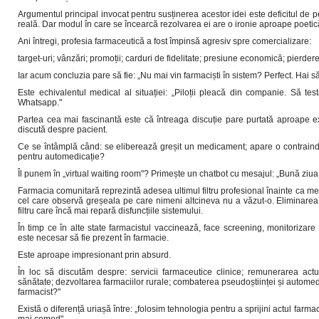
Argumentul principal invocat pentru susținerea acestor idei este deficitul de p
reală. Dar modul în care se încearcă rezolvarea ei are o ironie aproape poetic
Ani întregi, profesia farmaceutică a fost împinsă agresiv spre comercializare:
target-uri; vânzări; promoții; carduri de fidelitate; presiune economică; pierde
Iar acum concluzia pare să fie: „Nu mai vin farmaciști în sistem? Perfect. Hai 
Este echivalentul medical al situației: „Piloții pleacă din companie. Să te
Whatsapp."
Partea cea mai fascinantă este că întreaga discuție pare purtată aproape exc
discută despre pacient.
Ce se întâmplă când: se eliberează greșit un medicament; apare o contraindi
pentru automedicație?
Îl punem în „virtual waiting room"? Primește un chatbot cu mesajul: „Bună ziu
Farmacia comunitară reprezintă adesea ultimul filtru profesional înainte ca me
cel care observă greșeala pe care nimeni altcineva nu a văzut-o. Eliminarea 
filtru care încă mai repară disfuncțiile sistemului.
În timp ce în alte state farmacistul vaccinează, face screening, monitorizar
este necesar să fie prezent în farmacie.
Este aproape impresionant prin absurd.
În loc să discutăm despre: servicii farmaceutice clinice; remunerarea actul
sănătate; dezvoltarea farmaciilor rurale; combaterea pseudoștiinței și automed
farmacist?"
Există o diferență uriașă între: „folosim tehnologia pentru a sprijini actul farma