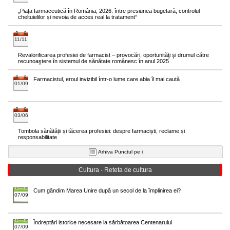
„Piața farmaceutică în România, 2026: între presiunea bugetară, controlul
cheltuielilor și nevoia de acces real la tratament“
11/11
Revalorificarea profesiei de farmacist – provocări, oportunităţi şi drumul către
recunoaştere în sistemul de sănătate românesc în anul 2025
Farmacistul, eroul invizibil într-o lume care abia îl mai caută
01/09
03/06
Tombola sănătății și tăcerea profesiei: despre farmaciști, reclame și
responsabilitate
Arhiva Punctul pe i
Cultura - Reteta de cultura
Cum gândim Marea Unire după un secol de la împlinirea ei?
07/09
Îndreptări istorice necesare la sărbătoarea Centenarului
07/09