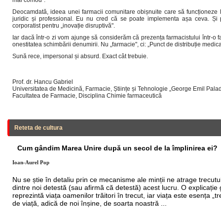
mai comod".
Deocamdată, ideea unei farmacii comunitare obișnuite care să funcționeze le
juridic și professional. Eu nu cred că se poate implementa așa ceva. Și p
corporatist pentru „inovație disruptivă".
Iar dacă într-o zi vom ajunge să considerăm că prezența farmacistului într-o f
onestitatea schimbării denumirii. Nu „farmacie", ci: „Punct de distribuție medi
Sună rece, impersonal și absurd. Exact cât trebuie.
Prof. dr. Hancu Gabriel
Universitatea de Medicină, Farmacie, Științe și Tehnologie „George Emil Pala
Facultatea de Farmacie, Disciplina Chimie farmaceutică
Reteta de cultura
Cum gândim Marea Unire după un secol de la împlinirea ei?
Ioan-Aurel Pop
Nu se știe în detaliu prin ce mecanisme ale minții ne atrage trecutu
dintre noi detestă (sau afirmă că detestă) acest lucru. O explicație 
reprezintă viața oamenilor trăitori în trecut, iar viața este esența 
de viață, adică de noi înșine, de soarta noastră ...