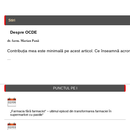
Stiri
Despre OCDE
dr. farm. Marian Pană
Contribuția mea este minimală pe acest articol. Ce înseamnă acron
...
PUNCTUL PE I
02/06
„Farmacia fără farmacist“ – ultimul episod din transformarea farmaciei în
supermarket cu pastile“
02/03