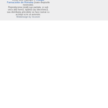
inclus este copyright ©
Colegiul
Farmacistilor din Romania
(toate drepturile
rezervate).
Reproducerea totală sau parțiala, și sub
orice altă formă, tipărită sau electronică,
sau distribuția articolelor se face numai cu
acordul scris al autorului.
WebDesign by Incorom