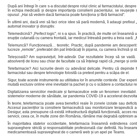
După ani întregi în care s-a discutat despre rolul clinic al farmacistului, despr
în echipa medicală și despre importanța consilierii pacientului, se reușeșt
opusul: „Hai să vedem dacă farmacia poate funcționa și fără farmacist".
În ultimii ani, dacă vrei să faci orice idee să pară modernă, îi adaugi prefixul 
automat inovator și disruptiv.
Telemedicină? „Perfect logic", ni s-a spus. În practică, de multe ori înseamnă 
erupție cutanată cu camera frontală, iar medicul întreabă pentru a treia oară: 
Telemuncă? Funcționează… teoretic. Practic, după pandemie am descoperit că
lucreze „remote", preferabil din pat îmbrăcați în pijama, cu camera închisă și s
Teleșcoală? Am supraviețuit, într-adevăr. Dar rezultatele încep să se vadă. E
absolvenți de liceu sau chiar de facultate ca să înțelegi rapid că „merge și onli
Telefarmacie? Aici lucrurile devin cu adevărat delicate. Pentru că depinde 
farmacistul sau despre tehnologie folosită ca pretext pentru a scăpa de el.
Sigur, toate aceste instrumente au utilitatea lor în anumite contexte. Dar experie
mutată exclusiv online vine inevitabil la pachet și cu o scădere a contactului real,
Digitalizarea serviciilor medicale și farmaceutice este un fenomen inevitab
sistemelor moderne de sănătate, iar pandemia COVID-19 a accelerat dezvoltarea
În teorie, telefarmacia poate avea beneficii reale în zonele izolate sau defic
Accesul pacienților la consiliere farmaceutică sau monitorizare terapeutică ar 
Desigur, asta presupune că există infrastructură digitală funcțională, acces real
servicii, ceea ce, în multe zone din România, rămâne mai degrabă optimism adm
În majoritatea statelor occidentale, telefarmacia înseamnă extinderea contr
supraveghere strictă și responsabilitate profesională clar definită. Nu înseam
medicamentoasă supravegheat de o cameră web și un apel pe Teams.