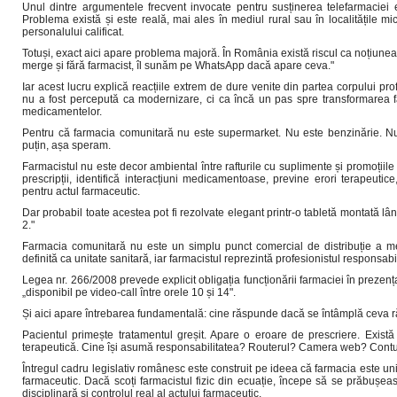
Unul dintre argumentele frecvent invocate pentru susținerea telefarmaciei e
Problema există și este reală, mai ales în mediul rural sau în localitățile mic
personalului calificat.
Totuși, exact aici apare problema majoră. În România există riscul ca noțiunea 
merge și fără farmacist, îl sunăm pe WhatsApp dacă apare ceva."
Iar acest lucru explică reacțiile extrem de dure venite din partea corpului pr
nu a fost percepută ca modernizare, ci ca încă un pas spre transformarea fa
medicamentelor.
Pentru că farmacia comunitară nu este supermarket. Nu este benzinărie. Nu
puțin, așa speram.
Farmacistul nu este decor ambiental între rafturile cu suplimente și promoțiile
prescripții, identifică interacțiuni medicamentoase, previne erori terapeutice
pentru actul farmaceutic.
Dar probabil toate acestea pot fi rezolvate elegant printr-o tabletă montată lâ
2."
Farmacia comunitară nu este un simplu punct comercial de distribuție a me
definită ca unitate sanitară, iar farmacistul reprezintă profesionistul responsabi
Legea nr. 266/2008 prevede explicit obligația funcționării farmaciei în prezenț
„disponibil pe video-call între orele 10 și 14".
Și aici apare întrebarea fundamentală: cine răspunde dacă se întâmplă ceva 
Pacientul primește tratamentul greșit. Apare o eroare de prescriere. Exist
terapeutică. Cine își asumă responsabilitatea? Routerul? Camera web? Cont
Întregul cadru legislativ românesc este construit pe ideea că farmacia este uni
farmaceutic. Dacă scoți farmacistul fizic din ecuație, începe să se prăbușea
disciplinară și controlul real al actului farmaceutic.