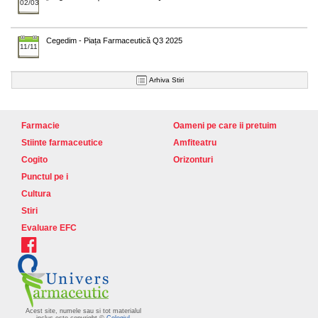
02/03
Cegedim - Piața Farmaceutică Q3 2025
11/11
Arhiva Stiri
Farmacie
Oameni pe care ii pretuim
Stiinte farmaceutice
Amfiteatru
Cogito
Orizonturi
Punctul pe i
Cultura
Stiri
Evaluare EFC
Acest site, numele sau si tot materialul