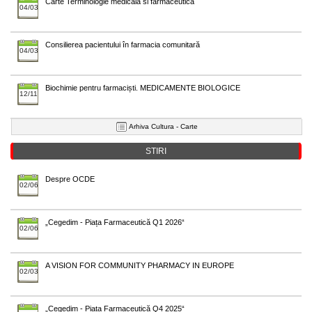
Carte Terminologie medicala si farmaceutica
04/03
Consilierea pacientului în farmacia comunitară
04/03
Biochimie pentru farmaciști. MEDICAMENTE BIOLOGICE
12/11
Arhiva Cultura - Carte
STIRI
Despre OCDE
02/06
„Cegedim - Piața Farmaceutică Q1 2026“
02/06
A VISION FOR COMMUNITY PHARMACY IN EUROPE
02/03
„Cegedim - Piața Farmaceutică Q4 2025“