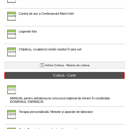
Cartea de aur a Centenarului Marii Uniri
04/09
Legende foto
04/09
Chipăruș, sculptorul român neștiut în țara sa!
24/03
Arhiva Cultura - Reteta de cultura
Cultura - Carte
11/11
MANUAL pentru admiterea la concursul național de intrare în rezidențiat
DOMENIUL FARMACIE
Terapia personalizată. Metode și aparate de laborator
28/05