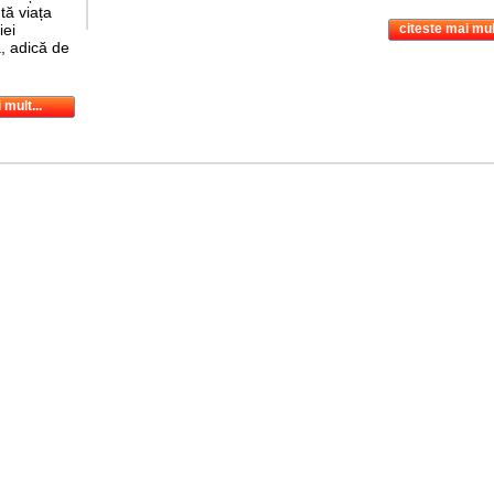
tă viața
iei
citeste mai mult
, adică de
 mult...