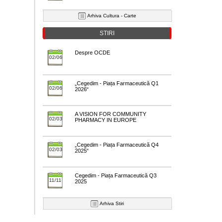
Arhiva Cultura - Carte
STIRI
Despre OCDE
02/06
„Cegedim - Piața Farmaceutică Q1
02/06
2026“
A VISION FOR COMMUNITY
02/03
PHARMACY IN EUROPE
„Cegedim - Piața Farmaceutică Q4
02/03
2025“
Cegedim - Piața Farmaceutică Q3
11/11
2025
Arhiva Stiri