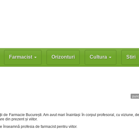
Farmacist
Orizonturi
Cultura
Stiri
punc
ății de Farmacie București. Am avut mari înaintași în corpul profesoral, cu viziune, 
e din prezent și viitor.
e înseamnă profesia de farmacist pentru viitor.