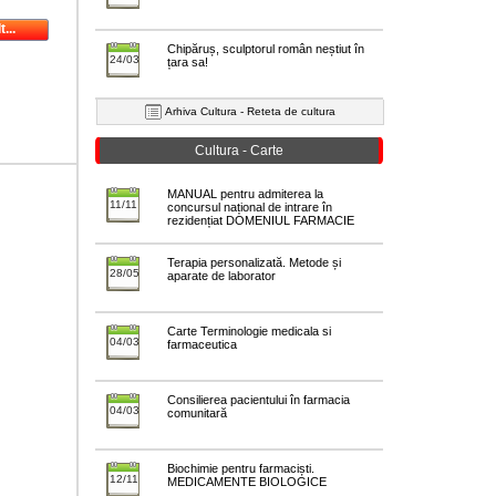
...
Chipăruș, sculptorul român neștiut în
24/03
țara sa!
Arhiva Cultura - Reteta de cultura
Cultura - Carte
MANUAL pentru admiterea la
11/11
concursul național de intrare în
rezidențiat DOMENIUL FARMACIE
Terapia personalizată. Metode și
28/05
aparate de laborator
Carte Terminologie medicala si
04/03
farmaceutica
Consilierea pacientului în farmacia
04/03
comunitară
Biochimie pentru farmaciști.
12/11
MEDICAMENTE BIOLOGICE