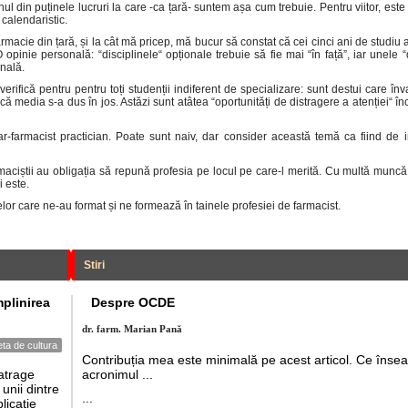
 din puținele lucruri la care -ca țară- suntem așa cum trebuie. Pentru viitor, este
calendaristic.
armacie din țară, și la cât mă pricep, mă bucur să constat că cei cinci ani de studiu 
opinie personală: “disciplinele“ opționale trebuie să fie mai “în față”, iar unele “
onală.
rifică pentru pentru toți studenții indiferent de specializare: sunt destui care înv
 că media s-a dus în jos. Astăzi sunt atâtea “oportunități de distragere a atenției“ în
ar-farmacist practician. Poate sunt naiv, dar consider această temă ca fiind de 
aciștii au obligația să repună profesia pe locul pe care-l merită. Cu multă muncă ș
i este.
or care ne-au format și ne formează în tainele profesiei de farmacist.
Stiri
plinirea
Despre OCDE
dr. farm. Marian Pană
eta de cultura
Contribuția mea este minimală pe acest articol. Ce îns
 atrage
acronimul ...
unii dintre
...
licație