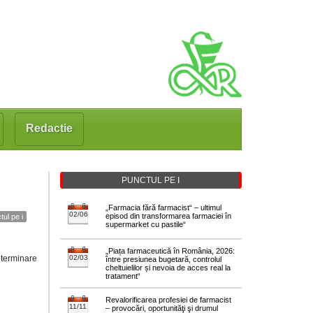
Redactie
PUNCTUL PE I
„Farmacia fără farmacist“ – ultimul
02/06
episod din transformarea farmaciei în
tul pe i
supermarket cu pastile“
„Piața farmaceutică în România, 2026:
determinare
02/03
între presiunea bugetară, controlul
cheltuielilor și nevoia de acces real la
tratament“
Revalorificarea profesiei de farmacist
11/11
– provocări, oportunităţi şi drumul