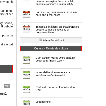
către recunoaştere în sistemul de
 nevoie să
sănătate românesc în anul 2025
arată bine,
Farmacistul, eroul invizibil într-o lume
discipline“
01/09
care abia îl mai caută
ață serios,
cât trebuie
Tombola sănătății și tăcerea profesiei:
03/06
despre farmaciști, reclame și
responsabilitate
importanță
Arhiva Punctul pe i
i eforturi
Cultura - Reteta de cultura
Cum gândim Marea Unire după un
07/09
secol de la împlinirea ei?
Îndreptări istorice necesare la
07/09
sărbătoarea Centenarului
stiri
Cartea de aur a Centenarului Marii
04/09
Uniri
eamnă
Legende foto
04/09