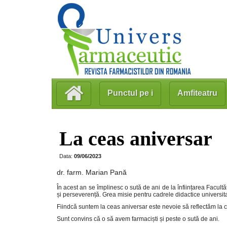
Punctul pe i
Amfiteatru
La ceas aniversar
Data:
09/06/2023
dr. farm. Marian Pană
În acest an se împlinesc o sută de ani de la înființarea Facult
și perseverență. Grea misie pentru cadrele didactice universitar
Fiindcă suntem la ceas aniversar este nevoie să reflectăm la c
Sunt convins că o să avem farmaciști și peste o sută de ani.