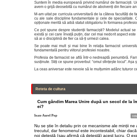
Suntem în media europeană privind numărul de farmaciști. Unul
avem o grijă deosebită cu numărul de abolvenți din fiecare an 
M-am uitat pe curricula universitară de la câteva facultăți de f
cu ale sale discipline fundamentale și cele de specialitate. O 
opționale merită să aibă statut obligatoriu în formarea profesi
Ce pot spune despre studenții farmaciști? Modelul actual se ve
există și cei care învață puțin, dar cel mai nedorit aspect este
să ai o disciplină de fier ca să-ți urmezi calea.
Se poate mai mult și mai bine în relația farmacist universit
fundamentală pentru viitorul profesiei noastre.
Profesia de farmacist se află într-o nedreaptă penumbră. Farm
susținute. Stiți ce spune proverbul: “omul sfințește locul”. Așa ș
La ceas aniversar este nevoie să le mulțumim adânc tuturor cel
Reteta de cultura
Cum gândim Marea Unire după un secol de la îm
ei?
Ioan-Aurel Pop
ret
Nu se știe în detaliu prin ce mecanisme ale minții ne
trecutul, dar fenomenul este incontestabil, chiar dacă 
noi detestă (sau afirmă că detestă) acest lucru. O exp