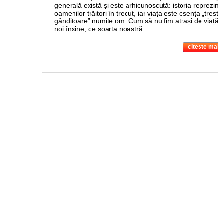
generală există și este arhicunoscută: istoria reprezin
oamenilor trăitori în trecut, iar viața este esența „trest
gânditoare” numite om. Cum să nu fim atrași de viață
noi înșine, de soarta noastră ...
citeste mai