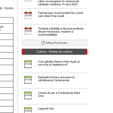
către recunoaştere în sistemul de
sănătate românesc în anul 2025
tă. Pentru
Farmacistul, eroul invizibil într-o lume
01/09
care abia îl mai caută
are
Tombola sănătății și tăcerea profesiei:
0
03/06
despre farmaciști, reclame și
responsabilitate
Arhiva Punctul pe i
Cultura - Reteta de cultura
Cum gândim Marea Unire după un
07/09
secol de la împlinirea ei?
Îndreptări istorice necesare la
07/09
sărbătoarea Centenarului
Cartea de aur a Centenarului Marii
04/09
Uniri
Legende foto
04/09