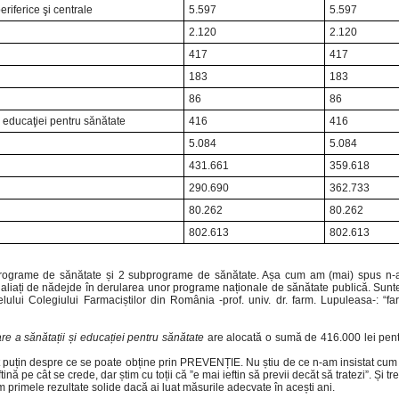
iferice şi centrale
5.597
5.597
2.120
2.120
417
417
183
183
86
86
i educaţiei pentru sănătate
416
416
5.084
5.084
431.661
359.618
290.690
362.733
80.262
80.262
802.613
802.613
15 programe de sănătate și 2 subprograme de sănătate. Așa cum am (mai) spus n-
ept aliați de nădejde în derularea unor programe naționale de sănătate publică. Sunt
elului Colegiului Farmaciștilor din România -prof. univ. dr. farm. Lupuleasa-: “far
e a sănătații și educației pentru sănătate
are alocată o sumă de 416.000 lei pent
pat puțin despre ce se poate obține prin PREVENȚIE. Nu știu de ce n-am insistat cum
 pe cât se crede, dar știm cu toții că ”e mai ieftin să previi decăt să tratezi”. Și tr
 primele rezultate solide dacă ai luat măsurile adecvate în acești ani.