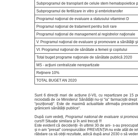
Subprogramul de transplant de celule stem hematopoietice per
Subprogramul de fertilizare in vitro şi embriotransfer
Programul naţional de evaluare a statusului vitaminei D
Programul naţional de tratament pentru boli rare
Programul naţional de management al registrelor naţionale
V. Programul naţional de evaluare şi promovare a sănătăţii ş
VI. Programul naţional de sănătate a femeii şi copilului
Total buget programe naţionale de sănătate publică 2020
MS - acţiuni centralizate nerepartizate
Reţinere 10%
TOTAL BUGET AN 2020
Sunt 6 direcții mari de acțiune (I-VI), cu repartizare pe 
niciodată de ce Ministerul Sănătății nu-și “ia” farmaciștii dr
“poziționați“. Este de maximă actualitate afirmația presedint
grănicerii sănătății publice“.
După cum vedeți,
Programul national de evaluare si promovar
curs!!! Situație similara și în anii trecuți !!!
Este evident că decidenții -în ultimii 30 de ani- s-au preocu
și n-am ”presat” corespunzător. PREVENȚIA nu este atât de ieftină
răbdare ca să obții rezultate, adică după anul 2030 o să vedem