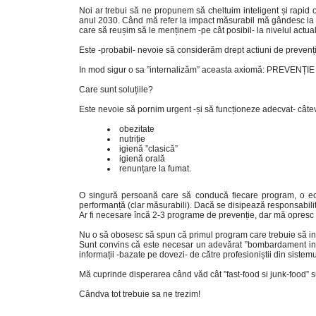
Noi ar trebui să ne propunem să cheltuim inteligent și rapid
anul 2030. Când mă refer la impact măsurabil mă gândesc la câ
care să reușim să le menținem -pe cât posibil- la nivelul actual
Este -probabil- nevoie să considerăm drept actiuni de prevenție
In mod sigur o sa ”internalizăm” aceasta axiomă: PREVENȚIE 
Care sunt soluțiile?
Este nevoie să pornim urgent -și să funcționeze adecvat- câte
obezitate
nutriție
igienă ”clasică”
igienă orală
renunțare la fumat.
O singură persoană care să conducă fiecare program, o echi
performanță (clar măsurabili). Dacă se disipează responsabilita
Ar fi necesare încă 2-3 programe de prevenție, dar mă opresc 
Nu o să obosesc să spun că primul program care trebuie să intr
Sunt convins că este necesar un adevărat ”bombardament inform
informații -bazate pe dovezi- de către profesioniștii din sistem
Mă cuprinde disperarea când văd cât ”fast-food si junk-food” s
Cândva tot trebuie sa ne trezim!