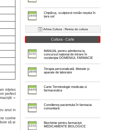
Chipăruș, sculptorul român neștiut în
24/03
țara sa!
Arhiva Cultura - Reteta de cultura
Cultura - Carte
MANUAL pentru admiterea la
11/11
concursul național de intrare în
rezidențiat DOMENIUL FARMACIE
Terapia personalizată. Metode și
28/05
aparate de laborator
Carte Terminologie medicala si
am ințeles
04/03
farmaceutica
em perfect
maciștii =
Consilierea pacientului în farmacia
04/03
comunitară
ru anul in
 se cuvine
ebuie să ai
Biochimie pentru farmaciști.
12/11
MEDICAMENTE BIOLOGICE