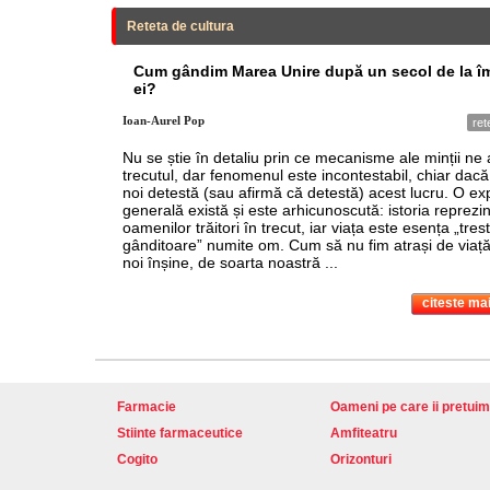
Reteta de cultura
Cum gândim Marea Unire după un secol de la îm
ei?
Ioan-Aurel Pop
ret
Nu se știe în detaliu prin ce mecanisme ale minții ne
trecutul, dar fenomenul este incontestabil, chiar dacă 
noi detestă (sau afirmă că detestă) acest lucru. O exp
generală există și este arhicunoscută: istoria reprezin
oamenilor trăitori în trecut, iar viața este esența „trest
gânditoare” numite om. Cum să nu fim atrași de viață
noi înșine, de soarta noastră ...
citeste mai
Farmacie
Oameni pe care ii pretuim
Stiinte farmaceutice
Amfiteatru
Cogito
Orizonturi