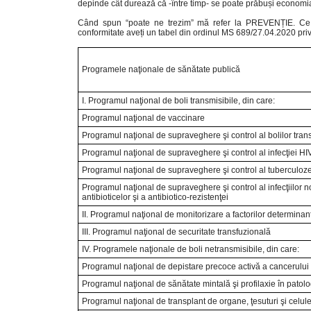
depinde cât durează că -între timp- se poate prăbuși economi
Când spun “poate ne trezim” mă refer la PREVENȚIE. Ce ch
conformitate aveți un tabel din ordinul MS 689/27.04.2020 priv
Programele naţionale de sănătate publică
I. Programul naţional de boli transmisibile, din care:
Programul naţional de vaccinare
Programul naţional de supraveghere şi control al bolilor trans
Programul naţional de supraveghere şi control al infecţiei HI
Programul naţional de supraveghere şi control al tuberculoze
Programul naţional de supraveghere şi control al infecţiilor n
antibioticelor şi a antibiotico-rezistenţei
II. Programul naţional de monitorizare a factorilor determinan
III. Programul naţional de securitate transfuzională
IV. Programele naţionale de boli netransmisibile, din care:
Programul naţional de depistare precoce activă a cancerului 
Programul naţional de sănătate mintală şi profilaxie în patolo
Programul naţional de transplant de organe, ţesuturi şi celu