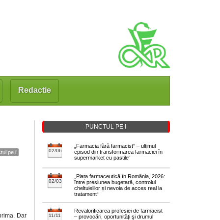
Redactie
PUNCTUL PE I
„Farmacia fără farmacist“ – ultimul
02/06
episod din transformarea farmaciei în
tul pe i
supermarket cu pastile“
„Piața farmaceutică în România, 2026:
02/03
între presiunea bugetară, controlul
cheltuielilor și nevoia de acces real la
tratament“
Revalorificarea profesiei de farmacist
prima. Dar
11/11
– provocări, oportunităţi şi drumul