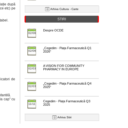
lație după
ce etc) pe
Arhiva Cultura - Carte
STIRI
tabel.
Despre OCDE
02/06
„Cegedim - Piața Farmaceutică Q1
02/06
2026“
A VISION FOR COMMUNITY
02/03
PHARMACY IN EUROPE
icatori de
„Cegedim - Piața Farmaceutică Q4
02/03
2025“
fantilă.
la cap” cu
Cegedim - Piața Farmaceutică Q3
11/11
2025
Arhiva Stiri