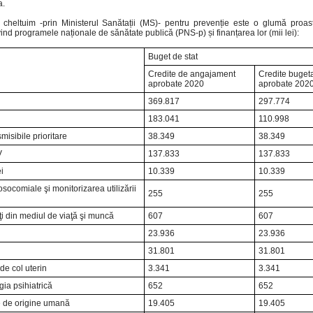
a.
eltuim -prin Ministerul Sanătații (MS)- pentru prevenție este o glumă proas
ind programele naționale de sănătate publică (PNS-p) și finanțarea lor (mii lei):
Buget de stat
Credite de angajament
Credite buget
aprobate 2020
aprobate 202
369.817
297.774
183.041
110.998
misibile prioritare
38.349
38.349
V
137.833
137.833
i
10.339
10.339
osocomiale şi monitorizarea utilizării
255
255
ţi din mediul de viaţă şi muncă
607
607
23.936
23.936
31.801
31.801
de col uterin
3.341
3.341
gia psihiatrică
652
652
le de origine umană
19.405
19.405