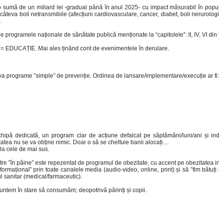
 o sumă de un miliard lei -gradual până în anul 2025- cu impact măsurabil în popu
teva boli netransmibile (afecțiuni cardiovasculare, cancer, diabet, boli nerurologi
.
 programele naționale de sănătate publică menționate la “capitolele”: II, IV, VI din 
= EDUCAȚIE. Mai ales ținănd cont de evenimentele în derulare.
va programe ”simple” de prevenție. Ordinea de lansare/implementare/execuție ar fi:
pă dedicată, un program clar de acțiune defalcat pe săptămâni/luni/ani și ind
tea nu se va obține nimic. Doar o să se cheltuie banii alocați....
la cele de mai sus.
e ”în pâine” este repezentat de programul de obezitate, cu accent pe obezitatea in
ațional” prin toate canalele media (audio-video, online, print) și să ”fim bătuți 
ul sanitar (medical/farmaceutic).
untem în stare să consumăm; deopotrivă părinți și copii.